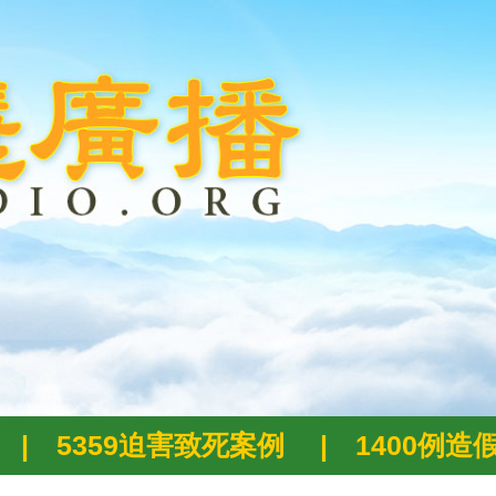
|
5359迫害致死案例
|
1400例造