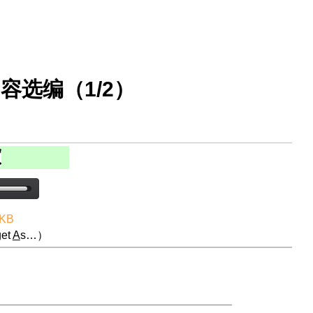
容选编（1/2）
 KB
et
A
s…）