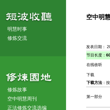
空中明
明慧时事
修炼交流
发表日期： 2
节目长度：
6
在线收听
下载
下载方法
：按
修炼故事
第一部分
空中明慧周刊
正法修炼交流选编