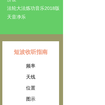
法轮大法炼功音乐2018版
天音净乐
短波收听指南
频率
天线
位置
图示