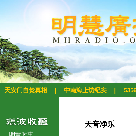
天安门自焚真相
|
中南海上访纪实
|
53
天音净乐
明慧时事