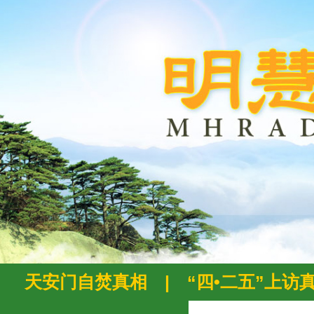
天安门自焚真相
|
“四•二五”上访