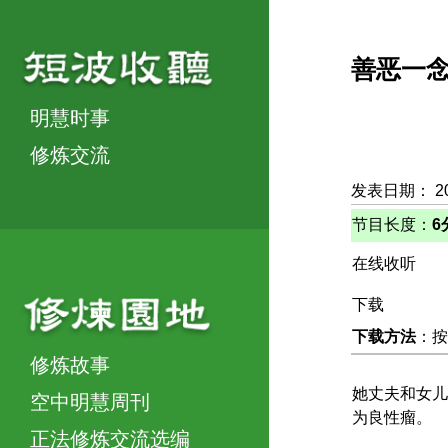
善恶一
明慧时事
修炼交流
发表日期： 2
节目长度：
6
在线收听
下载
下载方法
：按
修炼故事
她丈夫和女儿
空中明慧周刊
为良性瘤。
正法修炼交流选编