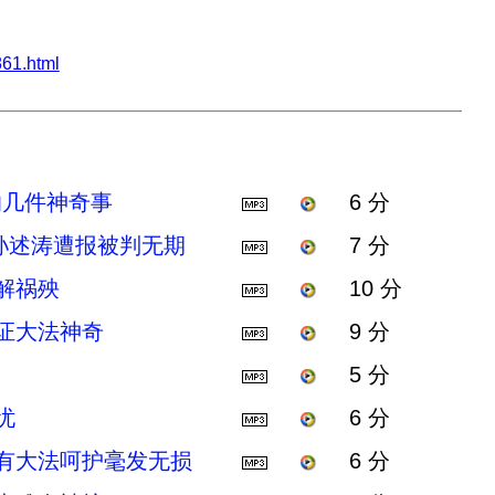
61.html
的几件神奇事
6 分
孙述涛遭报被判无期
7 分
解祸殃
10 分
证大法神奇
9 分
5 分
忧
6 分
 有大法呵护毫发无损
6 分