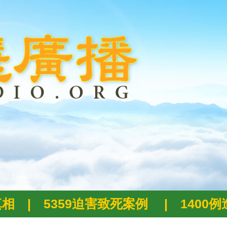
真相
|
5359迫害致死案例
|
1400