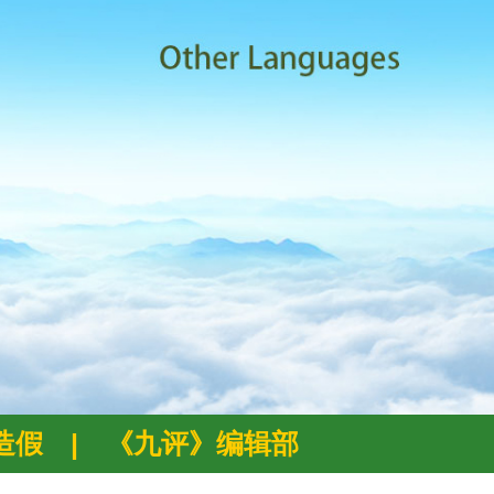
例造假
|
《九评》编辑部