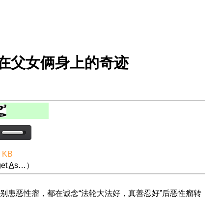
生在父女俩身上的奇迹
4 KB
et
A
s…）
别患恶性瘤，都在诚念“法轮大法好，真善忍好”后恶性瘤转