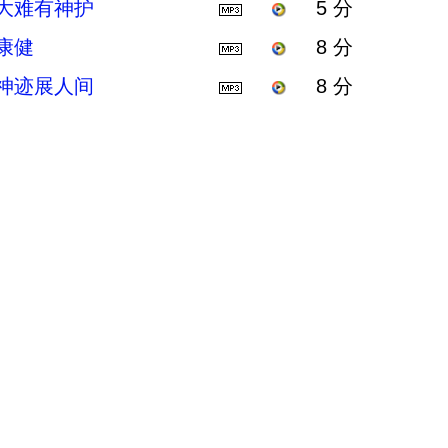
大难有神护
5 分
康健
8 分
神迹展人间
8 分