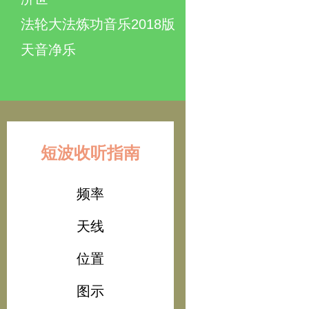
法轮大法炼功音乐2018版
天音净乐
短波收听指南
频率
天线
位置
图示