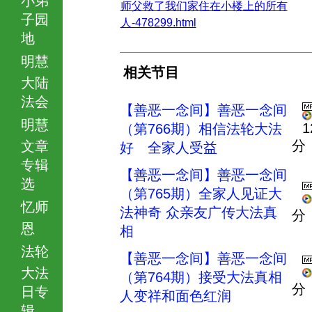
师父救了我们家住在小楼上的所有
子园
人-478299.html
地
明慧
相关节目
大陆
法会
【善恶一念间】善恶一念间
明慧
1
（第766期）相信法轮大法
分
文章
好 全家人受益
专辑
【善恶一念间】善恶一念间
选
（第765期）全家人见证大
忆师
法神奇 众亲友广传大法真
分
恩
相
法轮
【善恶一念间】善恶一念间
大法
（第764期）接受大法真相
分
日专
人变祥和面色红润
辑