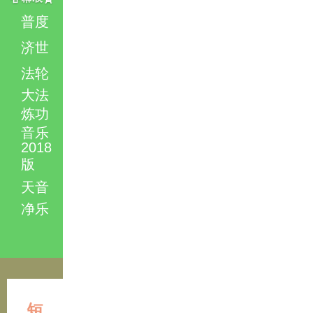
普度
济世
法轮
大法
炼功
音乐
2018
版
天音
净乐
短