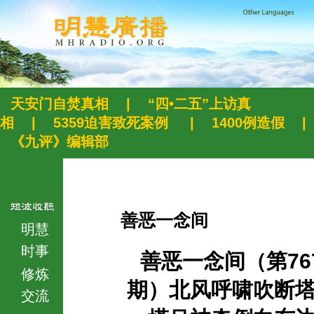
天安门自焚真相
|
“四•二五”上访真
相
|
5359迫害致死案例
|
1400例造假
|
《九评》编辑部
善恶一念间
明慧
时事
善恶一念间（第76
修炼
期）北风呼啸吹断
交流