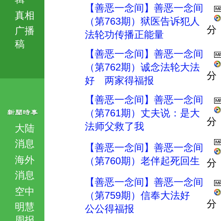
【善恶一念间】善恶一念间
真相
（第763期）狱医告诉犯人
分
广播
法轮功传播正能量
稿
【善恶一念间】善恶一念间
（第762期）诚念法轮大法
分
好 两家得福报
【善恶一念间】善恶一念间
（第761期）丈夫说：是大
分
法师父救了我
大陆
消息
【善恶一念间】善恶一念间
海外
（第760期）老伴起死回生
分
消息
【善恶一念间】善恶一念间
空中
（第759期）信奉大法好
分
明慧
公公得福报
周报