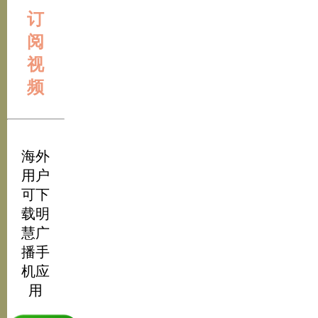
订
阅
视
频
海外
用户
可下
载明
慧广
播手
机应
用