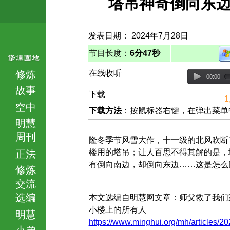
塔吊神奇倒向东
发表日期： 2024年7月28日
节目长度：
6分47秒
修炼
在线收听
00:00
故事
下载
1
空中
下载方法
：按鼠标器右键，在弹出菜单中选择
明慧
周刊
隆冬季节风雪大作，十一级的北风吹断
楼用的塔吊；让人百思不得其解的是，
正法
有倒向南边，却倒向东边……这是怎么
修炼
交流
选编
本文选编自明慧网文章：师父救了我们
小楼上的所有人
明慧
https://www.minghui.org/mh/articles/20
小弟