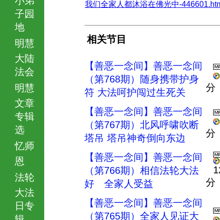
我们全家人都沐浴在佛光中-446601.htm
子园
地
相关节目
明慧
大陆
【善恶一念间】善恶一念间
法会
（第768期）随身携带护身
分
明慧
符 大法呵护闯过生死关
文章
【善恶一念间】善恶一念间
专辑
（第767期）北风呼啸吹断
选
分
塔吊 塔吊神奇倒向东边
忆师
【善恶一念间】善恶一念间
恩
1
（第766期）相信法轮大法
法轮
分
好 全家人受益
大法
【善恶一念间】善恶一念间
日专
（第765期）全家人见证大
辑