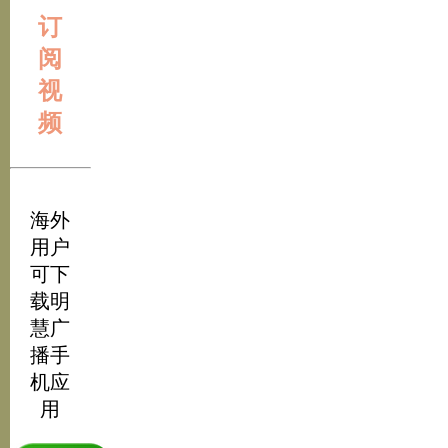
订
阅
视
频
海外
用户
可下
载明
慧广
播手
机应
用