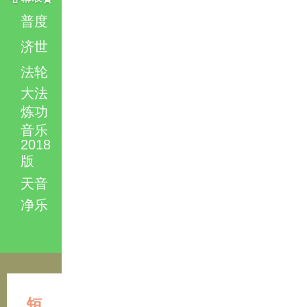
普度
济世
法轮
大法
炼功
音乐
2018
版
天音
净乐
短