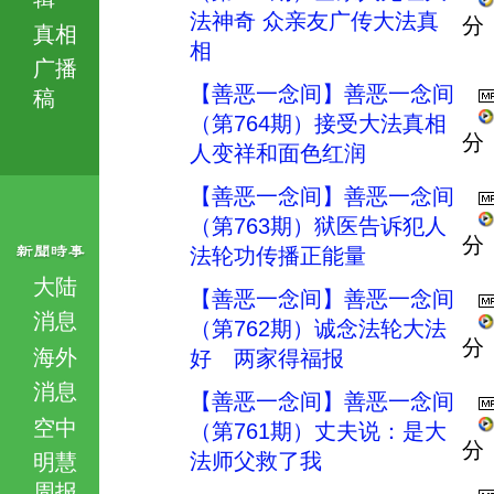
法神奇 众亲友广传大法真
分
真相
相
广播
【善恶一念间】善恶一念间
稿
（第764期）接受大法真相
分
人变祥和面色红润
【善恶一念间】善恶一念间
（第763期）狱医告诉犯人
分
法轮功传播正能量
大陆
【善恶一念间】善恶一念间
消息
（第762期）诚念法轮大法
分
海外
好 两家得福报
消息
【善恶一念间】善恶一念间
空中
（第761期）丈夫说：是大
分
法师父救了我
明慧
周报