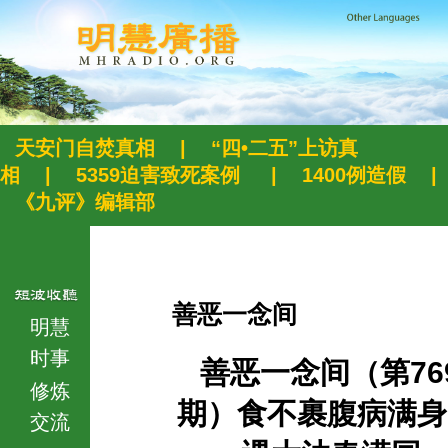
天安门自焚真相
|
“四•二五”上访真
相
|
5359迫害致死案例
|
1400例造假
|
《九评》编辑部
善恶一念间
明慧
时事
善恶一念间（第76
修炼
期）食不裹腹病满身
交流