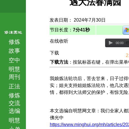
遇大法春满园
发表日期： 2024年7月30日
节目长度：
7分41秒
修炼
在线收听
00:00
故事
下载
2
空中
下载方法
：按鼠标器右键，在弹出菜单中选择
明慧
周刊
我娘炼法轮功后，苦去甘来，日子过得
实；姐夫支持姐姐炼法轮功，他几次遇
正法
情，都得到大法师父的保护，有惊无险
修炼
交流
选编
本文选编自明慧网文章：我们全家人都
佛光中
明慧
https://www.minghui.org/mh/articles/20
小弟