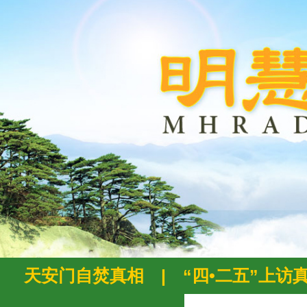
天安门自焚真相
|
“四•二五”上访