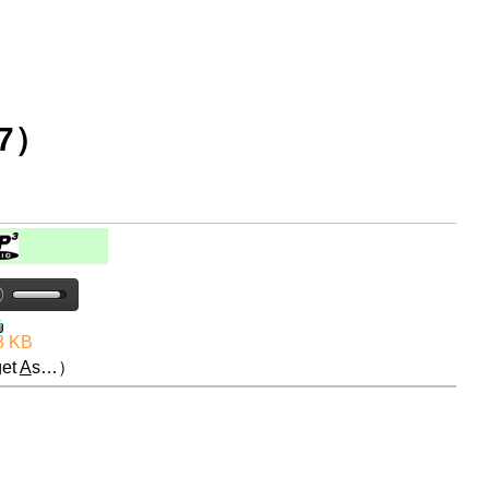
7）
8 KB
et
A
s…）