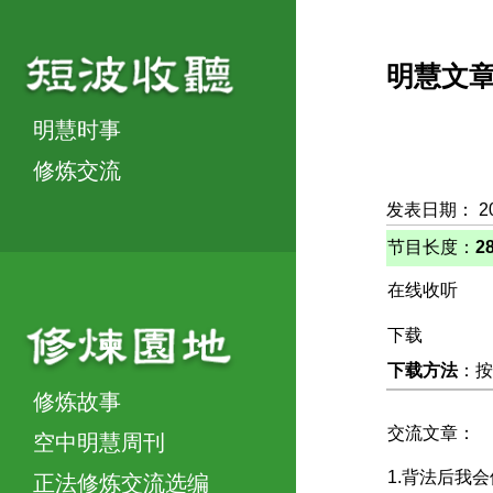
明慧文
明慧时事
修炼交流
发表日期： 2
节目长度：
2
在线收听
下载
下载方法
：按
修炼故事
交流文章：
空中明慧周刊
1.背法后我
正法修炼交流选编