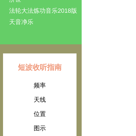
法轮大法炼功音乐2018版
天音净乐
短波收听指南
频率
天线
位置
图示