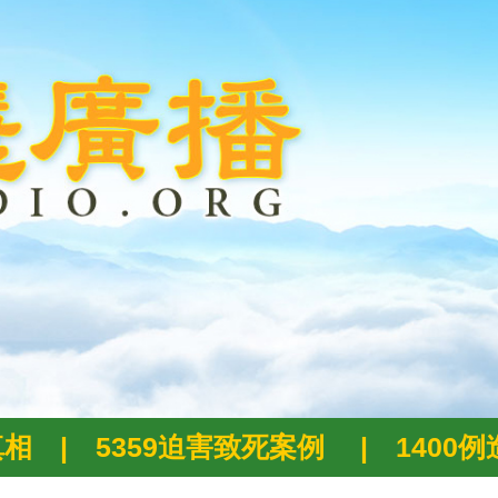
真相
|
5359迫害致死案例
|
1400