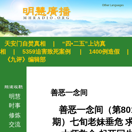
天安门自焚真相
|
“四•二五”上访真
相
|
5359迫害致死案例
|
1400例造假
|
《九评》编辑部
善恶一念间
明慧
时事
善恶一念间（第80
修炼
期）七旬老妹垂危 
交流