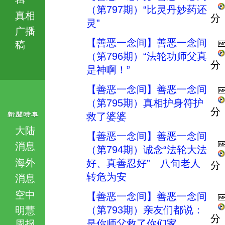
（第797期）“比灵丹妙药还
真相
分
灵”
广播
【善恶一念间】善恶一念间
稿
（第796期）“法轮功师父真
分
是神啊！”
【善恶一念间】善恶一念间
（第795期）真相护身符护
分
救了婆婆
大陆
【善恶一念间】善恶一念间
消息
（第794期）诚念“法轮大法
海外
好、真善忍好” 八旬老人
分
转危为安
消息
空中
【善恶一念间】善恶一念间
（第793期）亲友们都说：
明慧
分
是你师父救了你们家
周报