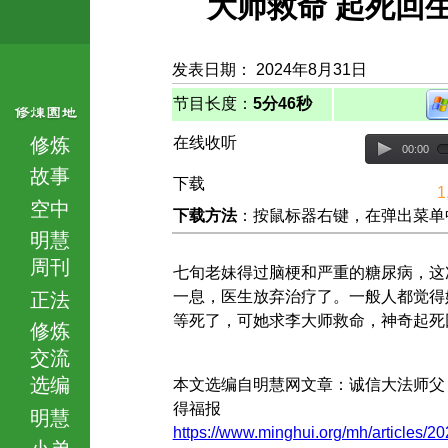
大师救命 起死回
发表日期： 2024年8月31日
节目长度：
5分46秒
修炼
在线收听
00:00
故事
下载
1
空中
下载方法
：按鼠标器右键，在弹出菜单中选择
明慧
周刊
七旬老妹得过脑梗和严重的糖尿病，这
一息，医生放弃治疗了。一般人都觉得
正法
等死了，可她求李大师救命，神奇起死
修炼
交流
选编
本文选编自明慧网文章：诚信大法师父
得福报
明慧
https://www.minghui.org/mh/articles/20
小弟