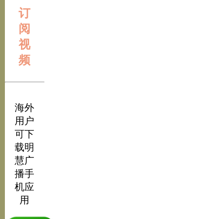
订
阅
视
频
海外
用户
可下
载明
慧广
播手
机应
用