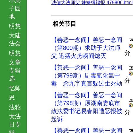
诚信大法师父-妹妹得福报-479806.html
子园
地
相关节目
明慧
大陆
【善恶一念间】善恶一念间
法会
（第800期）求助于大法师
分
明慧
父 迅猛火势瞬间熄灭
文章
【善恶一念间】善恶一念间
专辑
（第799期）剧毒氰化氢中
选
分
毒 念九字真言躲过生死劫
忆师
【善恶一念间】善恶一念间
恩
（第798期）原湖南娄底市
法轮
政法委书记易春阳遭恶报被
分
大法
起诉
日专
【善恶一念间】善恶一念间
辑