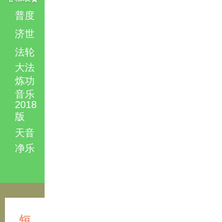
普度
济世
法轮
大法
炼功
音乐
2018
版
天音
净乐
短