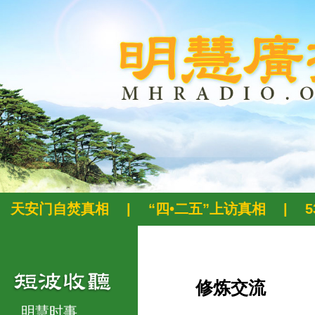
天安门自焚真相
|
“四•二五”上访真相
|
修炼交流
明慧时事