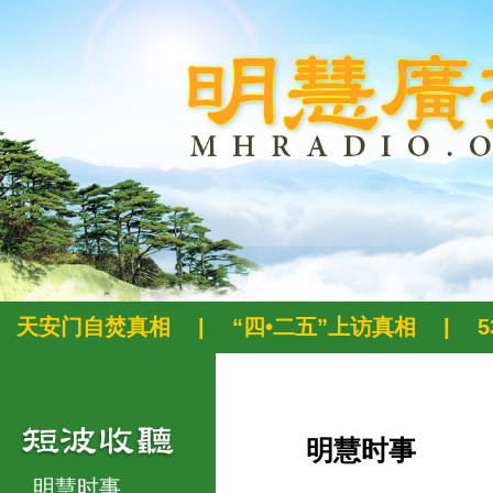
天安门自焚真相
|
“四•二五”上访真相
|
明慧时事
明慧时事