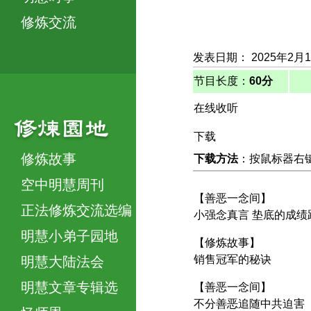
修炼交流
发表日期： 2025年2月
节目长度：
60分
在线收听
下载
修炼故事
下载方法
：按鼠标器右键，
空中明慧周刊
【善恶一念间】
正法修炼交流选编
小强念真言 垫底的成绩
明慧小弟子园地
【修炼故事】
销售冠军的秘诀
明慧大陆法会
明慧文章专辑选
【善恶一念间】
不分善恶追随中共迫害