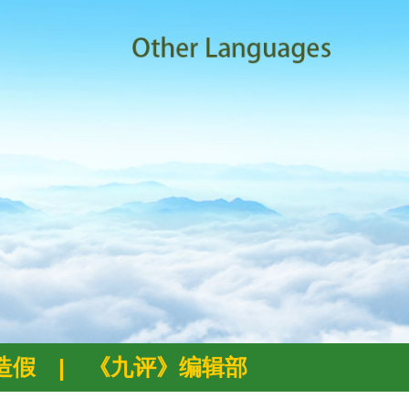
例造假
|
《九评》编辑部