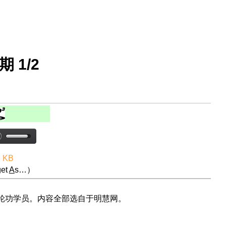
期 1/2
8 KB
et
A
s…）
法轮功学员。内容全部选自于明慧网。