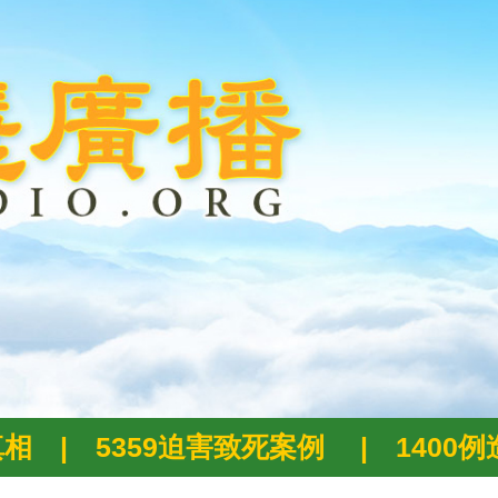
真相
|
5359迫害致死案例
|
1400