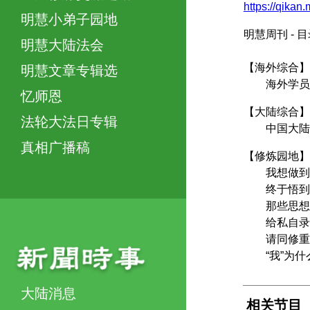
https://qikan
明慧小弟子园地
明慧周刊 -
明慧大陆法会
【海外综合】
明慧文章专辑选
海外学员正
忆师恩
【大陆综合】
法轮大法日专辑
中国大陆学
真相广播稿
【修炼园地】
我想做到
终于悟到发
那些思想从
给私自录制
请同修重视
“我”为什
大陆消息
相关节目