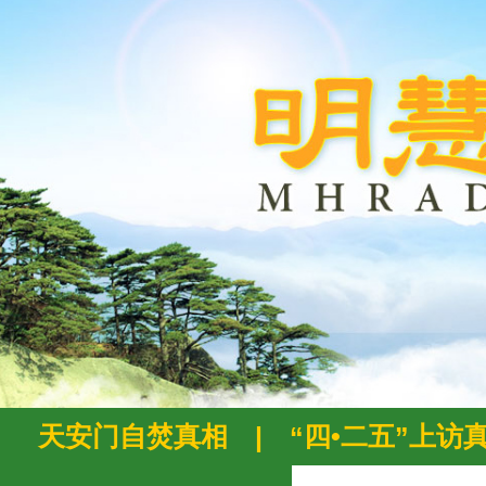
天安门自焚真相
|
“四•二五”上访