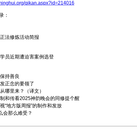
.minghui.org/qikan.aspx?id=214016
 目录：
法修炼活动简报
员近期遭迫害案例选登
保持善良
正念的要领了
哪里来？（译文）
和传看2025神韵晚会的同修提个醒
“地方版周报”的制作和发放
么会那么难受？