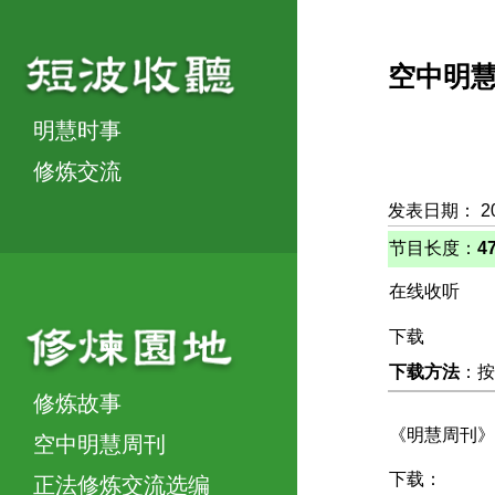
空中明
明慧时事
修炼交流
发表日期： 2
节目长度：
4
在线收听
下载
下载方法
：按
修炼故事
《明慧周刊》
空中明慧周刊
下载：
正法修炼交流选编