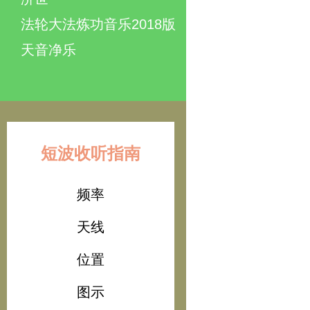
法轮大法炼功音乐2018版
天音净乐
短波收听指南
频率
天线
位置
图示