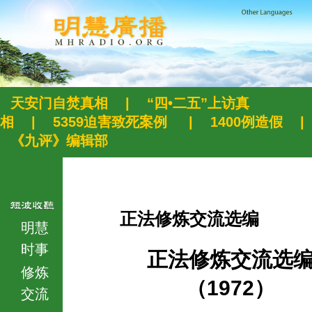
天安门自焚真相
|
“四•二五”上访真
相
|
5359迫害致死案例
|
1400例造假
|
《九评》编辑部
正法修炼交流选编
明慧
时事
正法修炼交流选
修炼
（1972）
交流