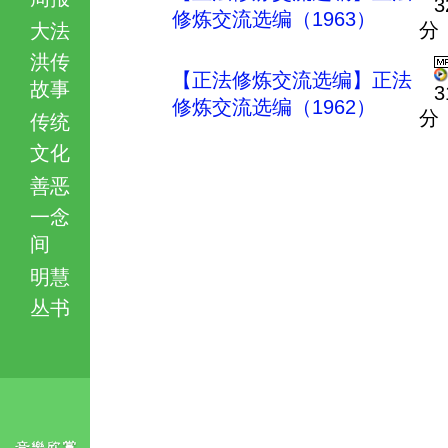
3
修炼交流选编（1963）
分
大法
洪传
【正法修炼交流选编】正法
故事
3
修炼交流选编（1962）
分
传统
文化
善恶
一念
间
明慧
丛书