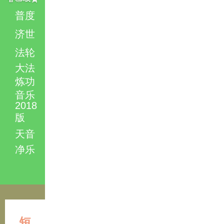
普度
济世
法轮
大法
炼功
音乐
2018
版
天音
净乐
短