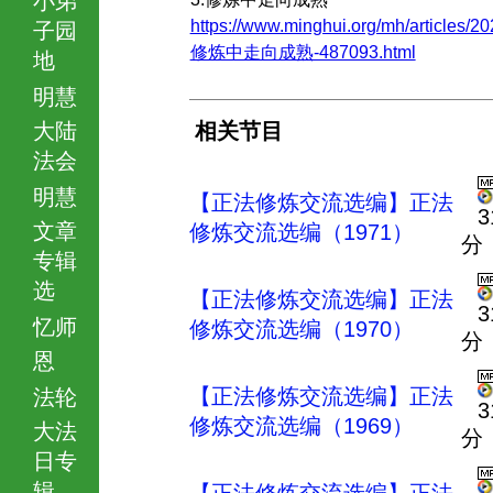
https://www.minghui.org/mh/articles/20
子园
修炼中走向成熟-487093.html
地
明慧
大陆
相关节目
法会
明慧
【正法修炼交流选编】正法
3
文章
修炼交流选编（1971）
分
专辑
选
【正法修炼交流选编】正法
3
忆师
修炼交流选编（1970）
分
恩
【正法修炼交流选编】正法
法轮
3
修炼交流选编（1969）
大法
分
日专
辑