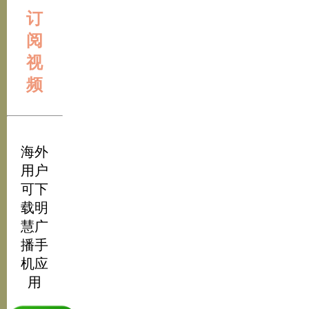
订
阅
视
频
海外
用户
可下
载明
慧广
播手
机应
用