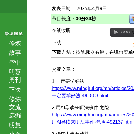
发表日期： 2025年4月9日
节目长度：
30分34秒
在线收听
00:00
修炼
下载
故事
下载方法
：按鼠标器右键，在弹出菜单中选择
空中
交流文章：
明慧
周刊
1.一定要学好法
https://www.minghui.org/mh/articles/20
正法
一定要学好法-491863.html
修炼
交流
2.用AI导读来听法事件 危险
选编
https://www.minghui.org/mh/articles/20
用AI导读来听法事件-危险-492137.html
明慧
小弟
3.修炼中走向成熟