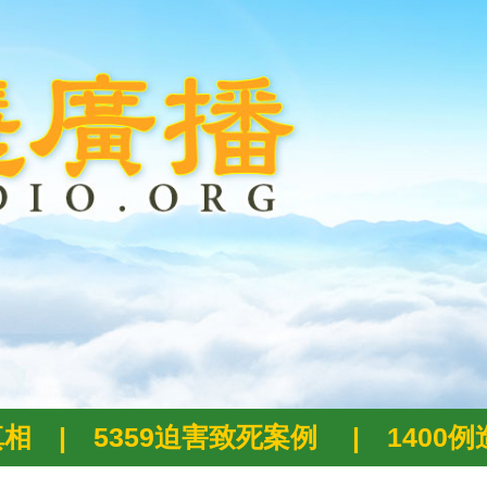
真相
|
5359迫害致死案例
|
1400