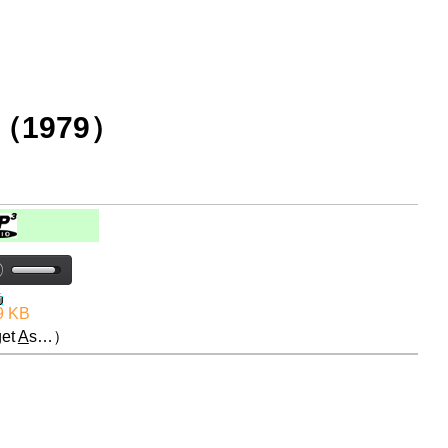
1979）
9 KB
et
A
s…）