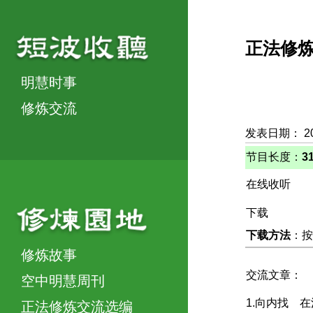
正法修
明慧时事
修炼交流
发表日期： 2
节目长度：
3
在线收听
下载
下载方法
：按
修炼故事
交流文章：
空中明慧周刊
1.向内找 
正法修炼交流选编