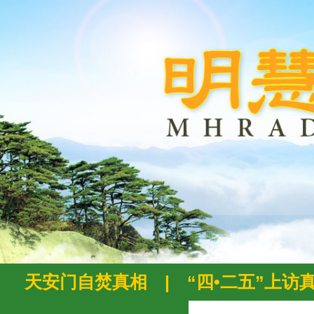
天安门自焚真相
|
“四•二五”上访