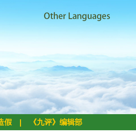
例造假
|
《九评》编辑部