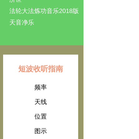
法轮大法炼功音乐2018版
天音净乐
短波收听指南
频率
天线
位置
图示