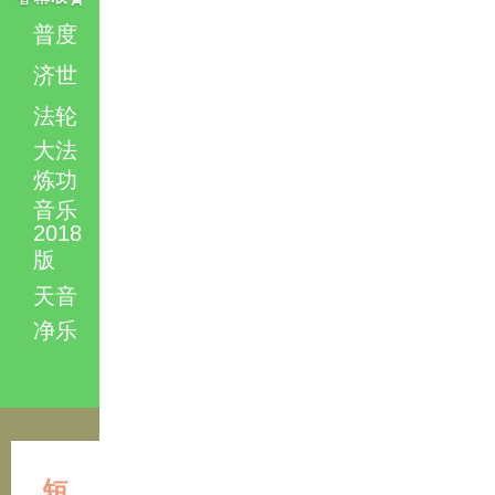
普度
济世
法轮
大法
炼功
音乐
2018
版
天音
净乐
短