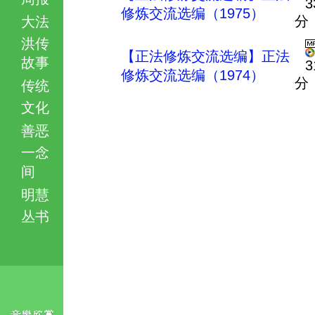
3
修炼交流选编（1975）
分
大法
洪传
【正法修炼交流选编】正法
故事
3
修炼交流选编（1974）
分
传统
文化
善恶
一念
间
明慧
丛书