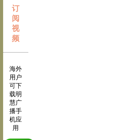
订
阅
视
频
海外
用户
可下
载明
慧广
播手
机应
用