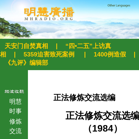
天安门自焚真相
|
“四•二五”上访真
相
|
5359迫害致死案例
|
1400例造假
|
《九评》编辑部
正法修炼交流选编
明慧
时事
正法修炼交流选
修炼
（1984）
交流