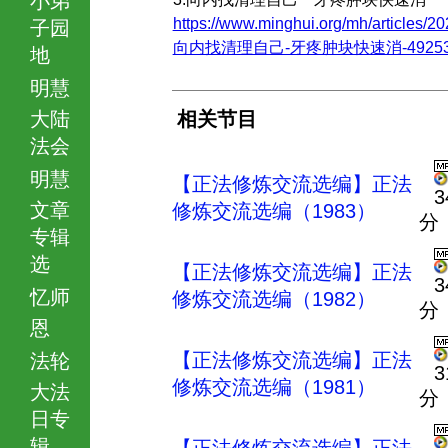
https://www.minghui.org/mh/articles/20
子园
向内找清理自己-牙疼肿块快速消-492530.
地
明慧
大陆
相关节目
法会
明慧
【正法修炼交流选编】正法
3
文章
修炼交流选编（1983）
分
专辑
选
【正法修炼交流选编】正法
3
忆师
修炼交流选编（1982）
分
恩
【正法修炼交流选编】正法
法轮
3
修炼交流选编（1981）
大法
分
日专
辑