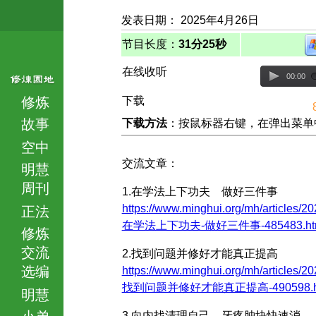
发表日期： 2025年4月26日
节目长度：
31分25秒
在线收听
00:00
修炼
下载
故事
下载方法
：按鼠标器右键，在弹出菜单中选择
空中
交流文章：
明慧
周刊
1.在学法上下功夫 做好三件事
https://www.minghui.org/mh/articles/20
正法
在学法上下功夫-做好三件事-485483.ht
修炼
交流
2.找到问题并修好才能真正提高
选编
https://www.minghui.org/mh/articles/20
找到问题并修好才能真正提高-490598.h
明慧
小弟
3.向内找清理自己 牙疼肿块快速消