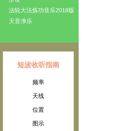
法轮大法炼功音乐2018版
天音净乐
短波收听指南
频率
天线
位置
图示