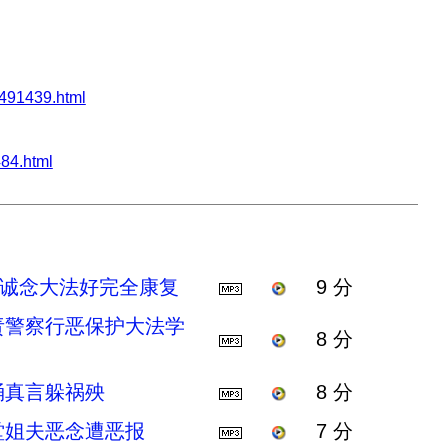
91439.html
84.html
 诚念大法好完全康复
9 分
责警察行恶保护大法学
8 分
诵真言躲祸殃
8 分
堂姐夫恶念遭恶报
7 分