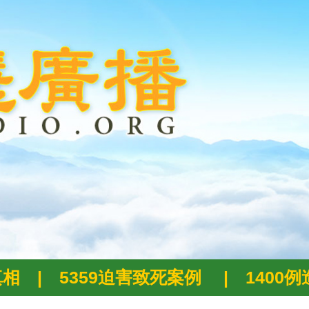
真相
|
5359迫害致死案例
|
1400