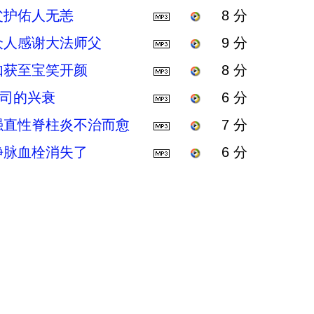
父护佑人无恙
8 分
众人感谢大法师父
9 分
如获至宝笑开颜
8 分
公司的兴衰
6 分
强直性脊柱炎不治而愈
7 分
静脉血栓消失了
6 分