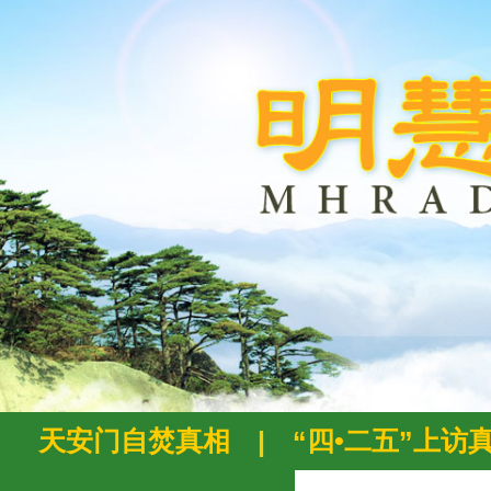
天安门自焚真相
|
“四•二五”上访