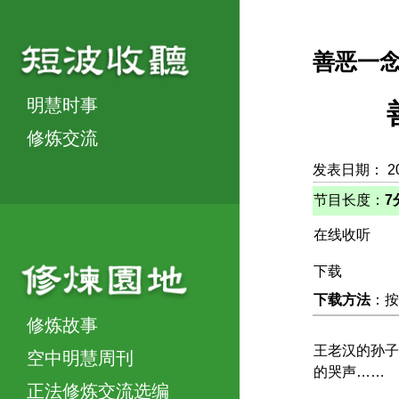
善恶一
明慧时事
修炼交流
发表日期： 2
节目长度：
7
在线收听
下载
下载方法
：按
修炼故事
王老汉的孙子
空中明慧周刊
的哭声……
正法修炼交流选编