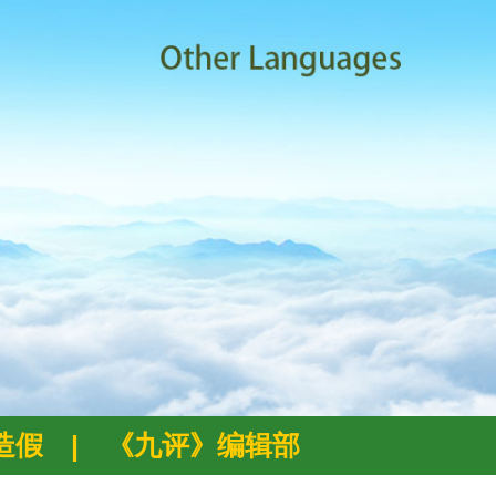
例造假
|
《九评》编辑部