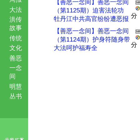
【善恶一念间】善恶一念间
大法
（第1125期）迫害法轮功
分
牡丹江中共高官纷纷遭恶报
洪传
故事
【善恶一念间】善恶一念间
传统
（第1124期）护身符随身带
分
文化
大法呵护福寿全
善恶
一念
间
明慧
丛书