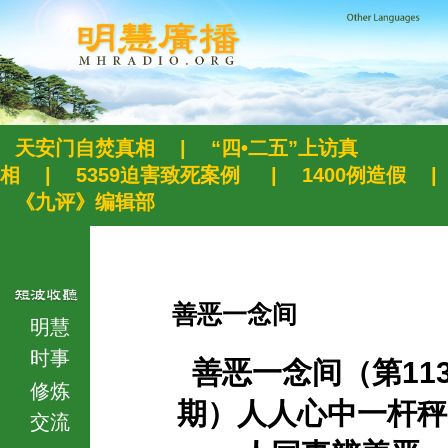
天安门自焚真相
|
“四•二五”上访真
相
|
5359迫害致死案例
|
1400例造假
|
《九评》编辑部
善恶一念间
明慧
时事
善恶一念间（第113
修炼
期）人人心中一杆秤
交流