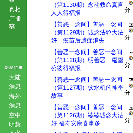
（第1130期）念动救命真言
真相
分
人人得福报
广播
【善恶一念间】善恶一念间
稿
（第1129期）诚念法轮大法
分
好 疫苗后遗症消失
【善恶一念间】善恶一念间
（第1128期）明善恶 耄耋
分
公婆得福报
大陆
【善恶一念间】善恶一念间
消息
（第1127期）饮水机的神奇
分
故事
海外
消息
【善恶一念间】善恶一念间
空中
（第1126期）婆婆诚念大法
分
好 福寿安康喜事多
明慧
周报