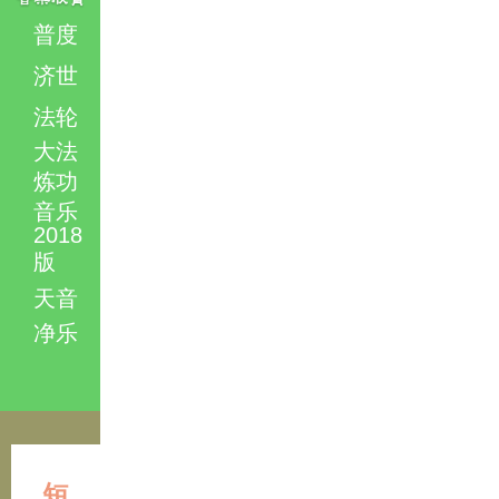
普度
济世
法轮
大法
炼功
音乐
2018
版
天音
净乐
短