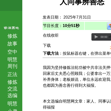
人同事辨善恶
发表日期： 2025年7月31日
节目长度：
10分51秒
修炼
在线收听
00:00
故事
下载
空中
下载方法
：按鼠标器右键，在弹出菜单中选择
明慧
周刊
我因为坚持修炼法轮功被中共非法关押
回家后丈夫悉心照顾我；公婆拿出一万
正法
补养身体；老板娘说，单位永远欢迎我
修炼
也都因为善念善行得到大福报。
交流
选编
本文选编自明慧网文章：家人、同事认
明慧
得福报
小弟