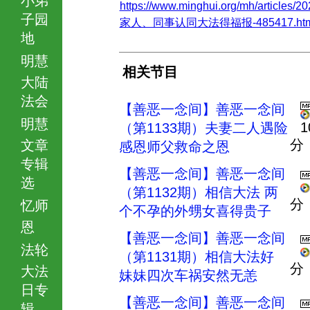
https://www.minghui.org/mh/articles/20
子园
家人、同事认同大法得福报-485417.htm
地
明慧
相关节目
大陆
法会
【善恶一念间】善恶一念间
明慧
1
（第1133期）夫妻二人遇险
分
文章
感恩师父救命之恩
专辑
【善恶一念间】善恶一念间
选
（第1132期）相信大法 两
分
忆师
个不孕的外甥女喜得贵子
恩
【善恶一念间】善恶一念间
法轮
（第1131期）相信大法好
分
大法
妹妹四次车祸安然无恙
日专
【善恶一念间】善恶一念间
辑