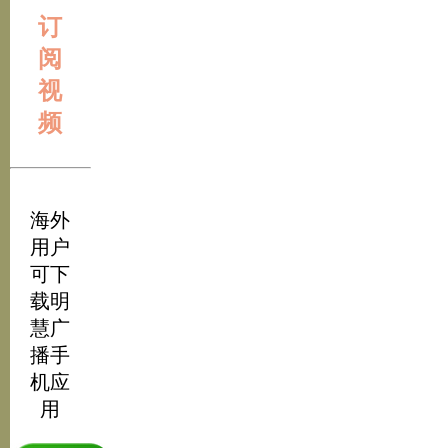
订
阅
视
频
海外
用户
可下
载明
慧广
播手
机应
用