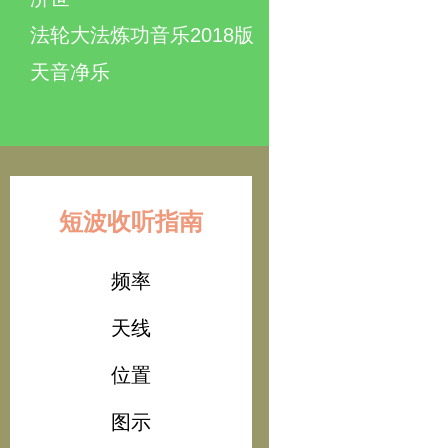
法轮大法炼功音乐2018版
天音净乐
短波收听指南
频率
天线
位置
图示