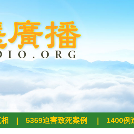
真相
|
5359迫害致死案例
|
1400