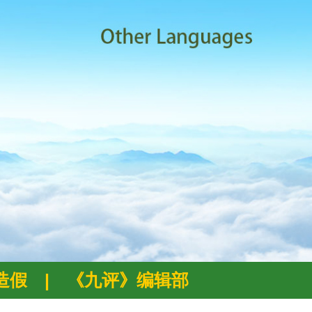
例造假
|
《九评》编辑部