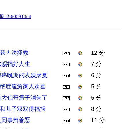
-496009.html
弟获大法拯救
12 分
法赐福好人生
7 分
腺癌晚期的表嫂康复
6 分
 绝症痊愈家人欢喜
5 分
的大伯哥瘤子消失了
5 分
夫和儿子双双得福报
8 分
人同事辨善恶
11 分