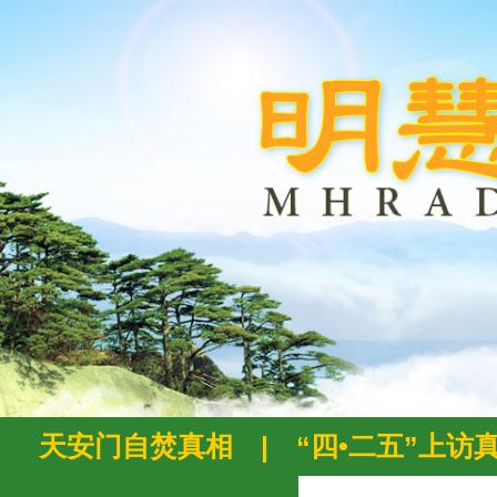
天安门自焚真相
|
“四•二五”上访