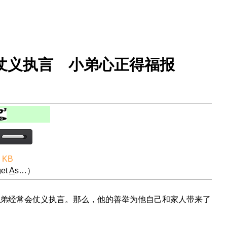
功仗义执言 小弟心正得福报
6 KB
et
A
s…）
弟经常会仗义执言。那么，他的善举为他自己和家人带来了