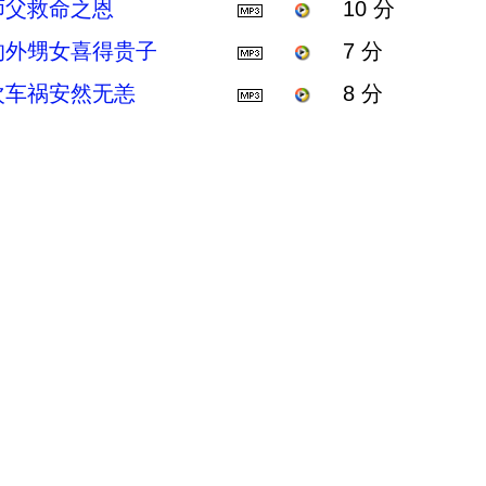
师父救命之恩
10 分
的外甥女喜得贵子
7 分
次车祸安然无恙
8 分