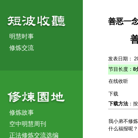
善恶一
明慧时事
修炼交流
发表日期： 2
节目长度：
8
在线收听
下载
下载方法
：按
修炼故事
我小弟不修炼
空中明慧周刊
什么福报呢？
正法修炼交流选编