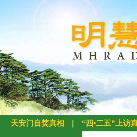
天安门自焚真相
|
“四•二五”上访