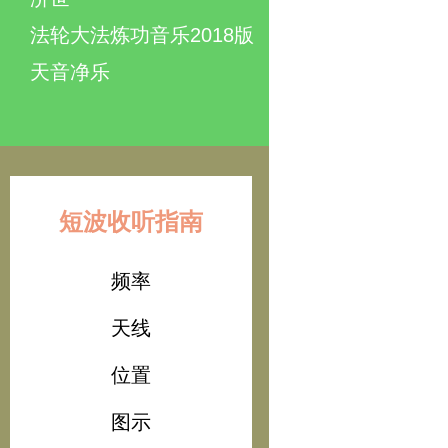
法轮大法炼功音乐2018版
天音净乐
短波收听指南
频率
天线
位置
图示