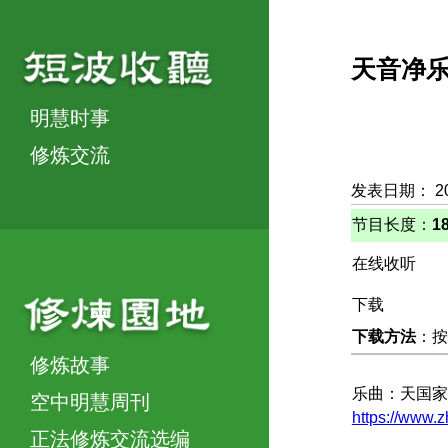
天音净
明慧时事
修炼交流
发表日期： 20
节目长度：
1
在线收听
下载
下载方法
：按
修炼故事
乐曲：天国家
空中明慧周刊
https://www.
正法修炼交流选编