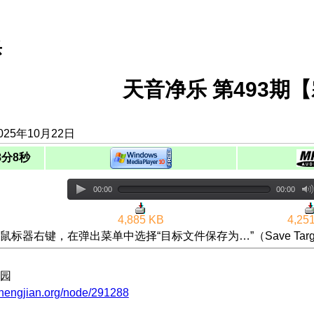
乐
天音净乐 第493期
25年10月22日
8分8秒
00:00
00:00
4,885 KB
4,25
鼠标器右键，在弹出菜单中选择“目标文件保存为…”（Save Targ
园
zhengjian.org/node/291288