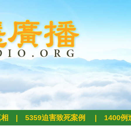
真相
|
5359迫害致死案例
|
1400