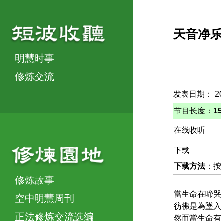
天音净
明慧时事
修炼交流
发表日期： 2
节目长度：
1
在线收听
下载
下载方法
：按
修炼故事
當生命在啼哭
空中明慧周刊
彷彿是為墜入
正法修炼交流选编
然而當生命有