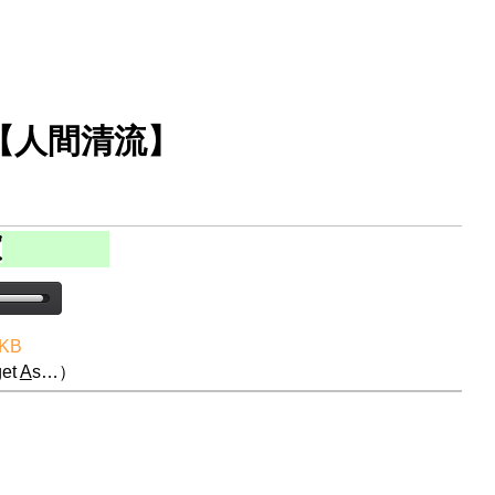
【人間清流】
 KB
et
A
s…）