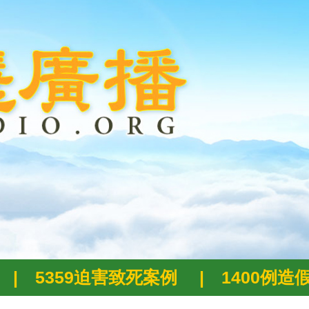
|
5359迫害致死案例
|
1400例造