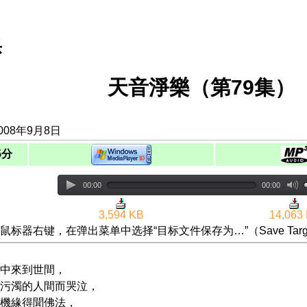
乐
天音淨樂（第79集）
008年9月8日
5分
00:00
00:00
3,594 KB
14,063
鼠标器右键，在弹出菜单中选择“目标文件保存为…”（Save Targ
中來到世間，
污濁的人間而哭泣，
機緣得聞佛法，