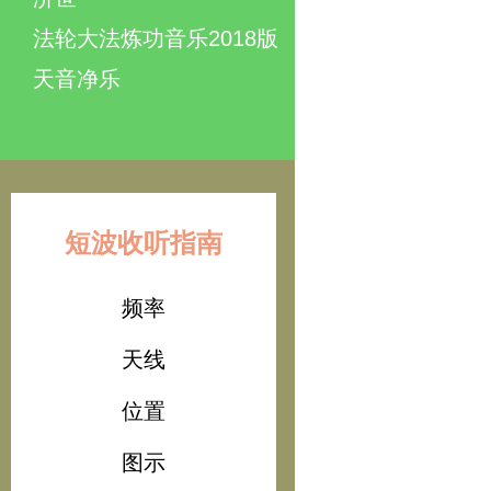
法轮大法炼功音乐2018版
天音净乐
短波收听指南
频率
天线
位置
图示