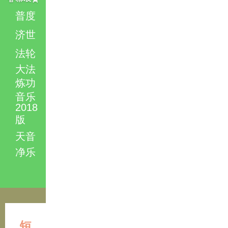
普度
济世
法轮
大法
炼功
音乐
2018
版
天音
净乐
短