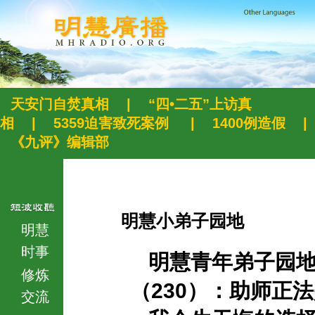
天安门自焚真相
|
“四•二五”上访真
相
|
5359迫害致死案例
|
1400例造假
|
《九评》编辑部
明慧小弟子园地
明慧
时事
明慧青年弟子园
修炼
（230）：助师正
交流