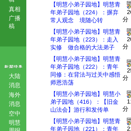
【明慧小弟子园地】明慧青
真相
2
年弟子园地（224）：摒弃
广播
分
常人观念 境随心转
稿
【明慧小弟子园地】明慧青
2
年弟子园地（223）：走入
分
实修 做合格的大法弟子
【明慧小弟子园地】明慧青
年弟子园地（222）：青年
2
同修：在背法与过关中感悟
大陆
分
师恩浩荡
消息
【明慧小弟子园地】明慧小
海外
1
弟子园地（416）：【旧金
消息
分
山法会】游行和发传单
空中
【明慧小弟子园地】明慧青
明慧
2
年弟子园地（221）：青年
周报