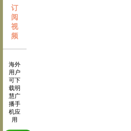
订
阅
视
频
海外
用户
可下
载明
慧广
播手
机应
用