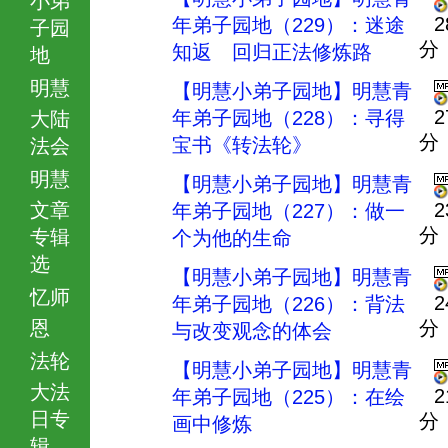
2
年弟子园地（229）：迷途
子园
分
知返 回归正法修炼路
地
明慧
【明慧小弟子园地】明慧青
2
年弟子园地（228）：寻得
大陆
分
宝书《转法轮》
法会
明慧
【明慧小弟子园地】明慧青
文章
2
年弟子园地（227）：做一
分
专辑
个为他的生命
选
【明慧小弟子园地】明慧青
忆师
2
年弟子园地（226）：背法
恩
分
与改变观念的体会
法轮
【明慧小弟子园地】明慧青
大法
2
年弟子园地（225）：在绘
日专
分
画中修炼
辑