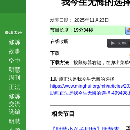
我今生无悔的选
发表日期： 2025年11月23日
节目长度：
19分34秒
修炼
在线收听
00:00
故事
下载
空中
下载方法
：按鼠标器右键，在弹出菜单中选择
明慧
周刊
1.助师正法是我今生无悔的选择
https://www.minghui.org/mh/articles/20
正法
助师正法是我今生无悔的选择-499498.h
修炼
交流
选编
相关节目
明慧
【明慧小弟子园地】明慧青
小弟