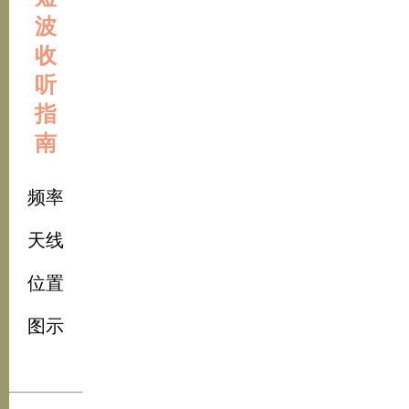
波
收
听
指
南
频率
天线
位置
图示