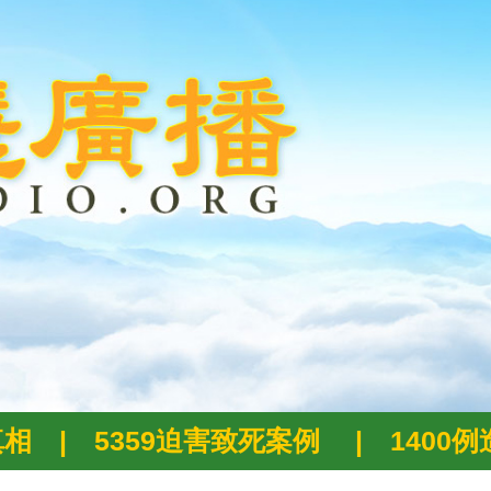
真相
|
5359迫害致死案例
|
1400