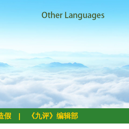
例造假
|
《九评》编辑部