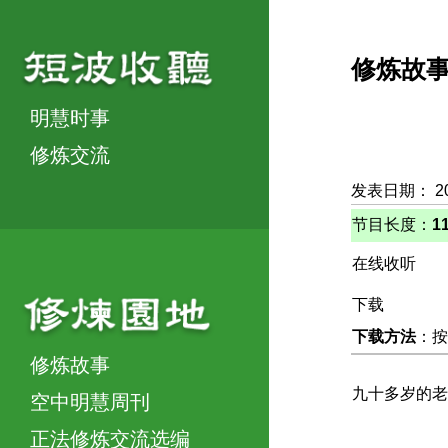
修炼故
明慧时事
修炼交流
发表日期： 2
节目长度：
1
在线收听
下载
下载方法
：按
修炼故事
九十多岁的老
空中明慧周刊
正法修炼交流选编