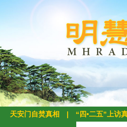
天安门自焚真相
|
“四•二五”上访