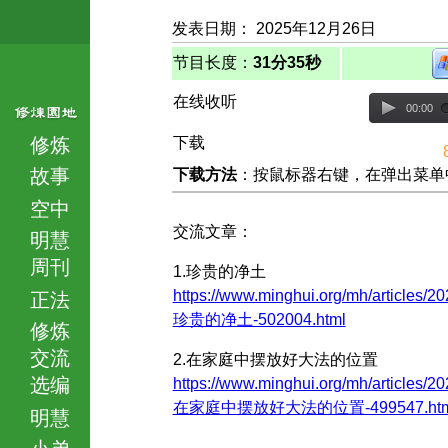
发表日期： 2025年12月26日
节目长度：
31分35秒
在线收听
00:00
修炼
下载
故事
下载方法
：按鼠标器右键，在弹出菜单中选择
空中
交流文章：
明慧
周刊
1.珍贵的净土
https://www.minghui.org/mh/articles/20
正法
珍贵的净土-502004.html
修炼
交流
2.在家庭中摆放好大法的位置
选编
https://www.minghui.org/mh/articles/20
在家庭中摆放好大法的位置-499547.htm
明慧
小弟