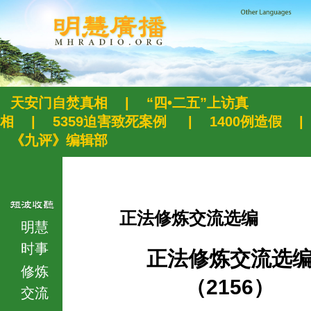
天安门自焚真相
|
“四•二五”上访真
相
|
5359迫害致死案例
|
1400例造假
|
《九评》编辑部
正法修炼交流选编
明慧
时事
正法修炼交流选
修炼
（2156）
交流