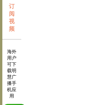
订
阅
视
频
海外
用户
可下
载明
慧广
播手
机应
用