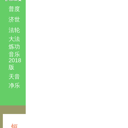
普度
济世
法轮
大法
炼功
音乐
2018
版
天音
净乐
短