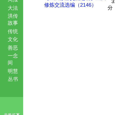
3
修炼交流选编（2146）
分
大法
洪传
故事
传统
文化
善恶
一念
间
明慧
丛书