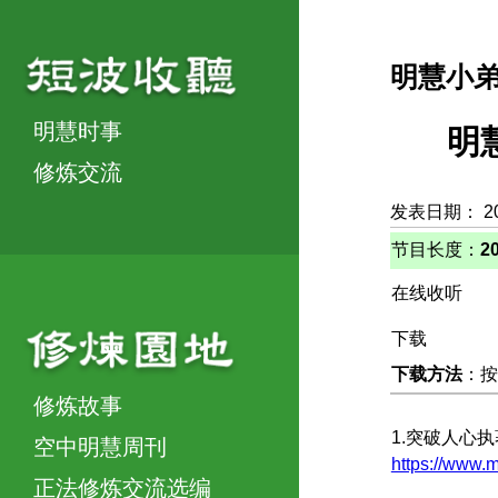
明慧小
明慧时事
明
修炼交流
发表日期： 2
节目长度：
2
在线收听
下载
下载方法
：按
修炼故事
1.突破人心
空中明慧周刊
https://ww
正法修炼交流选编