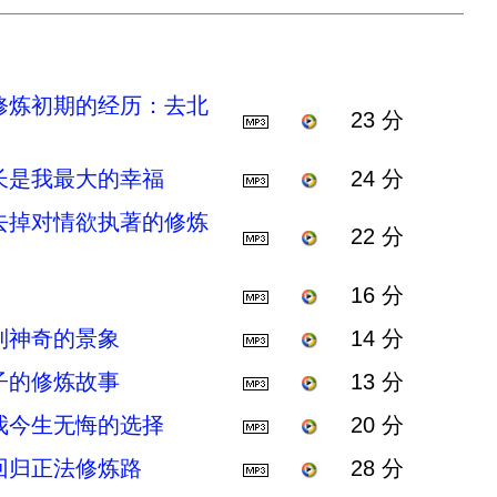
修炼初期的经历：去北
23 分
长是我最大的幸福
24 分
去掉对情欲执著的修炼
22 分
16 分
到神奇的景象
14 分
子的修炼故事
13 分
我今生无悔的选择
20 分
回归正法修炼路
28 分