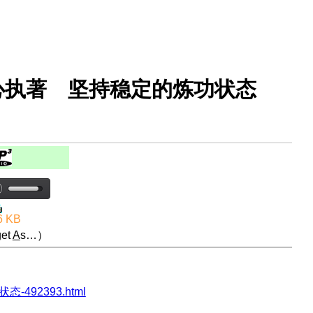
心执著 坚持稳定的炼功状态
6 KB
et
A
s…）
状态-492393.html