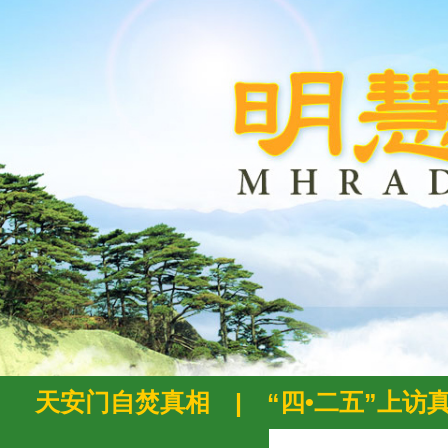
天安门自焚真相
|
“四•二五”上访