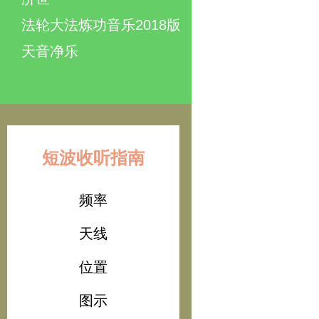
法轮大法炼功音乐2018版
天音净乐
短波收听指南
频率
天线
位置
图示