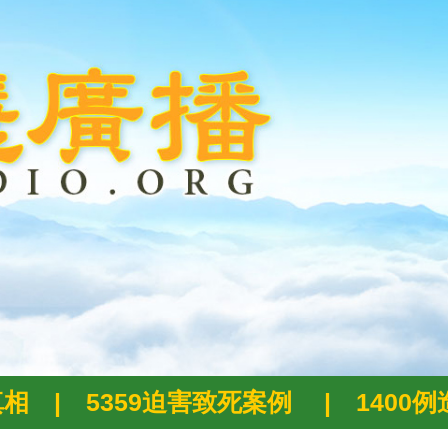
真相
|
5359迫害致死案例
|
1400