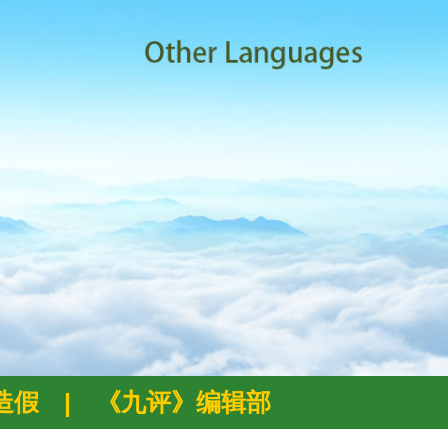
例造假
|
《九评》编辑部