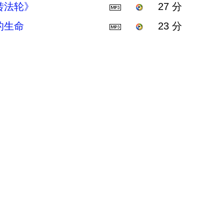
转法轮》
27 分
的生命
23 分