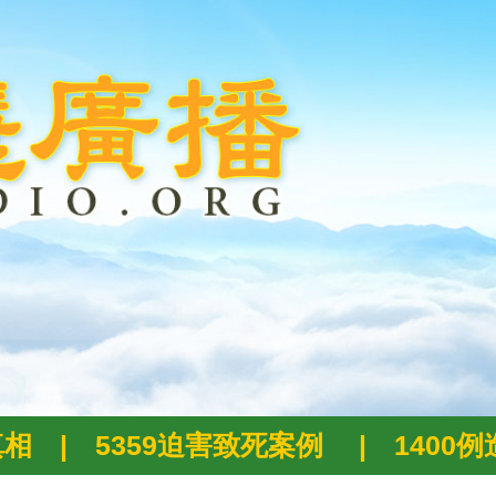
真相
|
5359迫害致死案例
|
1400