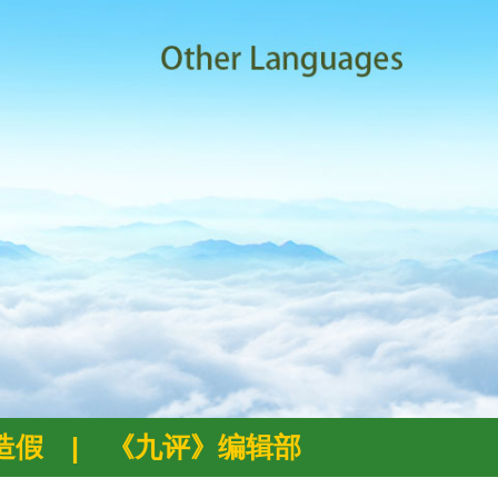
例造假
|
《九评》编辑部