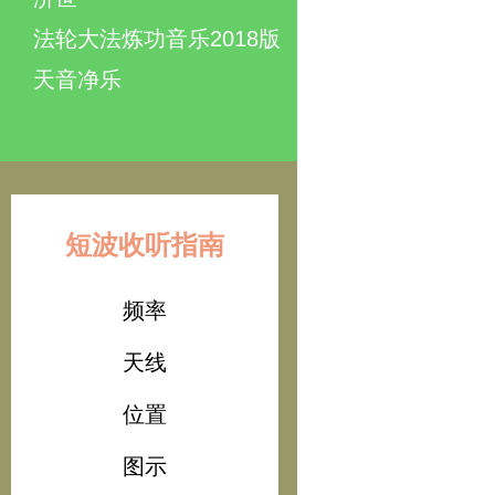
法轮大法炼功音乐2018版
天音净乐
短波收听指南
频率
天线
位置
图示