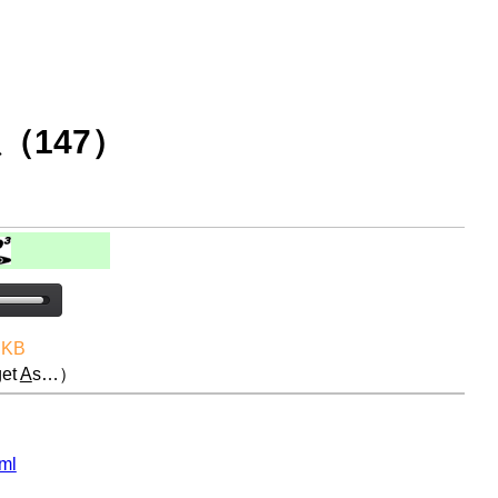
（147）
 KB
et
A
s…）
ml