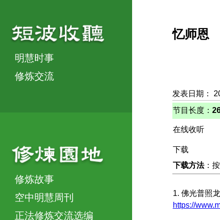
忆师恩
明慧时事
修炼交流
发表日期： 2
节目长度：
2
在线收听
下载
下载方法
：按
修炼故事
1. 佛光普
空中明慧周刊
https://www
正法修炼交流选编