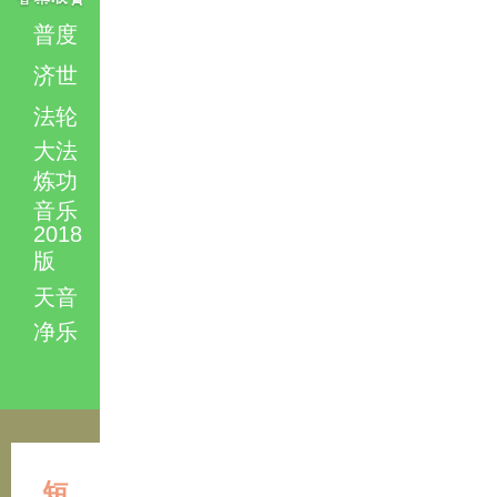
普度
济世
法轮
大法
炼功
音乐
2018
版
天音
净乐
短