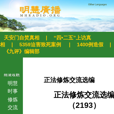
天安门自焚真相
|
“四•二五”上访真
相
|
5359迫害致死案例
|
1400例造假
|
《九评》编辑部
正法修炼交流选编
明慧
时事
正法修炼交流选
修炼
（2193）
交流