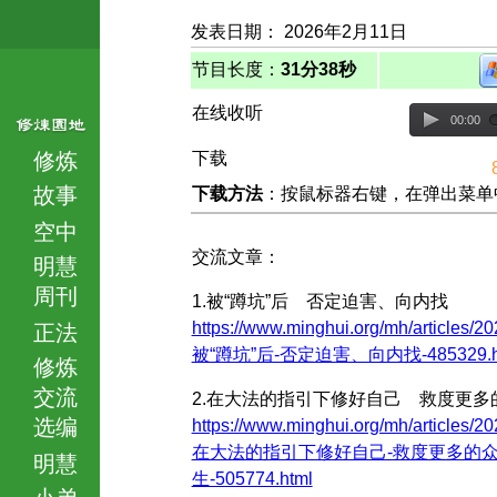
发表日期： 2026年2月11日
节目长度：
31分38秒
在线收听
00:00
修炼
下载
故事
下载方法
：按鼠标器右键，在弹出菜单中选择
空中
交流文章：
明慧
周刊
1.被“蹲坑”后 否定迫害、向内找
https://www.minghui.org/mh/articles/20
正法
被“蹲坑”后-否定迫害、向内找-485329.h
修炼
交流
2.在大法的指引下修好自己 救度更多
选编
https://www.minghui.org/mh/articles/20
在大法的指引下修好自己-救度更多的
明慧
生-505774.html
小弟