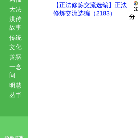
【正法修炼交流选编】正法
3
大法
修炼交流选编（2183）
分
洪传
故事
传统
文化
善恶
一念
间
明慧
丛书