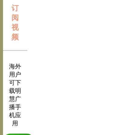
订
阅
视
频
海外
用户
可下
载明
慧广
播手
机应
用