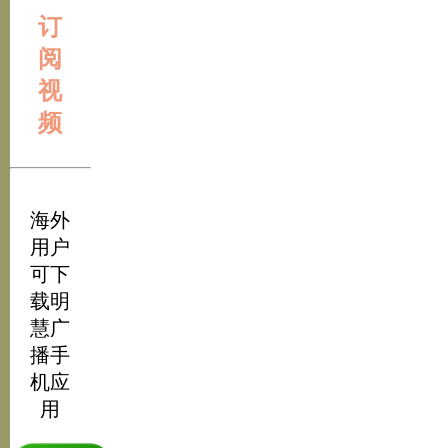
订
阅
视
频
海外
用户
可下
载明
慧广
播手
机应
用