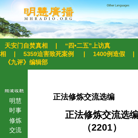
天安门自焚真相
|
“四•二五”上访真
相
|
5359迫害致死案例
|
1400例造假
|
《九评》编辑部
正法修炼交流选编
明慧
时事
正法修炼交流选
修炼
（2201）
交流