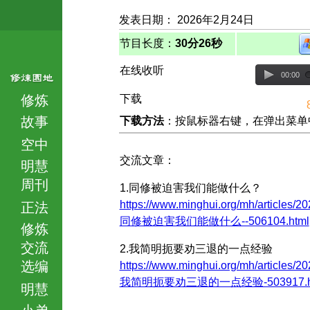
发表日期： 2026年2月24日
节目长度：
30分26秒
在线收听
00:00
修炼
下载
故事
下载方法
：按鼠标器右键，在弹出菜单中选择
空中
交流文章：
明慧
周刊
1.同修被迫害我们能做什么？
https://www.minghui.org/mh/articles/20
正法
同修被迫害我们能做什么--506104.html
修炼
交流
2.我简明扼要劝三退的一点经验
选编
https://www.minghui.org/mh/articles/20
我简明扼要劝三退的一点经验-503917.h
明慧
小弟