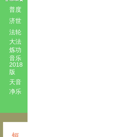
普度
济世
法轮
大法
炼功
音乐
2018
版
天音
净乐
短