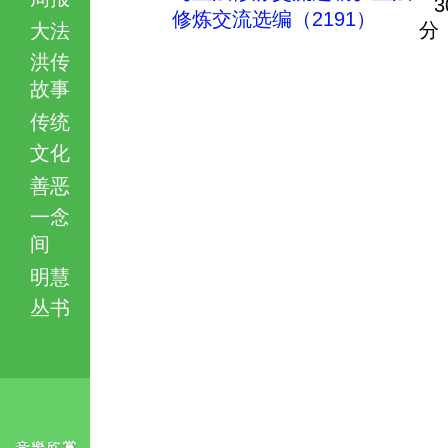
3
修炼交流选编（2191）
分
大法
洪传
故事
传统
文化
善恶
一念
间
明慧
丛书