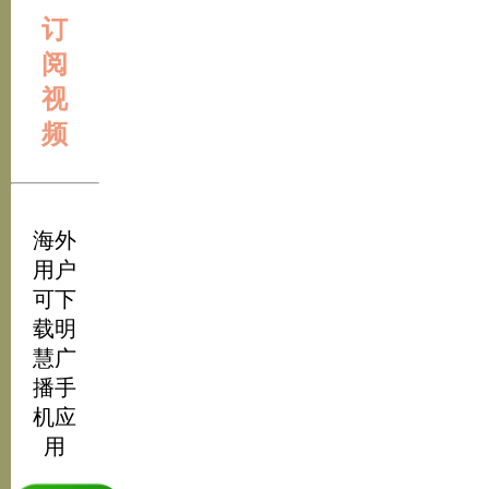
订
阅
视
频
海外
用户
可下
载明
慧广
播手
机应
用