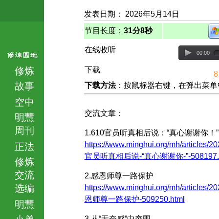
发表日期： 2026年5月14日
节目长度：
31分8秒
在线收听
00:00
修炼
下载
8
故事
下载方法
：按鼠标器右键，在弹出菜单中选择
空中
交流文章：
明慧
周刊
1.610官员听真相后说：“真心谢谢你！”
https://www.minghui.org/mh/articles/20
正法
官员听真相后说-“真心谢谢你-”-508197.h
修炼
交流
2.感恩师尊一路保护
选编
https://www.minghui.org/mh/articles/2
恩师尊一路保护-509250.html
明慧
小弟
3.从“无奈感”中突围