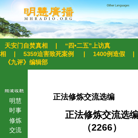
天安门自焚真相
|
“四•二五”上访真
相
|
5359迫害致死案例
|
1400例造假
|
《九评》编辑部
正法修炼交流选编
明慧
时事
正法修炼交流选
修炼
（2266）
交流