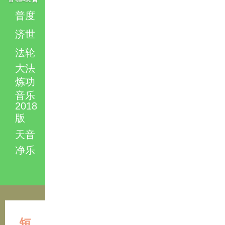
普度
济世
法轮
大法
炼功
音乐
2018
版
天音
净乐
短