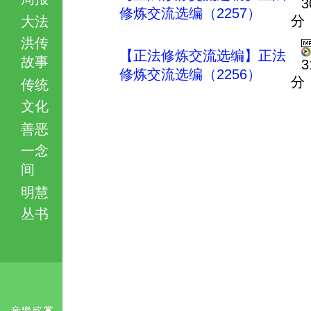
3
修炼交流选编（2257）
分
大法
洪传
【正法修炼交流选编】正法
故事
3
修炼交流选编（2256）
分
传统
文化
善恶
一念
间
明慧
丛书