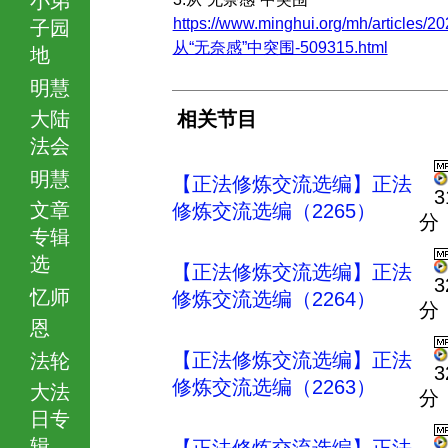
https://www.minghui.org/mh/articles/20
子园
从“无奈感”中突围-509315.html
地
明慧
大陆
相关节目
法会
明慧
【正法修炼交流选编】正法
3
文章
修炼交流选编（2265）
分
专辑
选
【正法修炼交流选编】正法
3
忆师
修炼交流选编（2264）
分
恩
【正法修炼交流选编】正法
法轮
3
修炼交流选编（2263）
大法
分
日专
辑