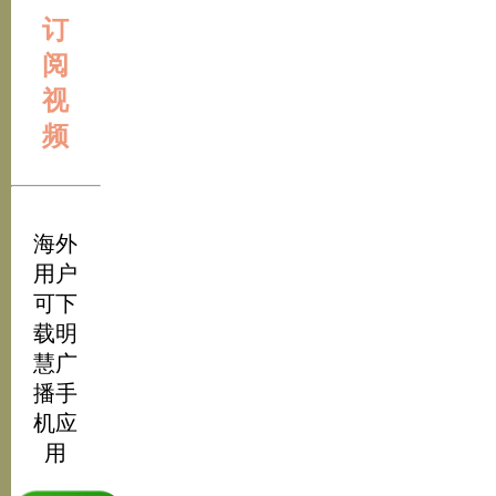
订
阅
视
频
海外
用户
可下
载明
慧广
播手
机应
用