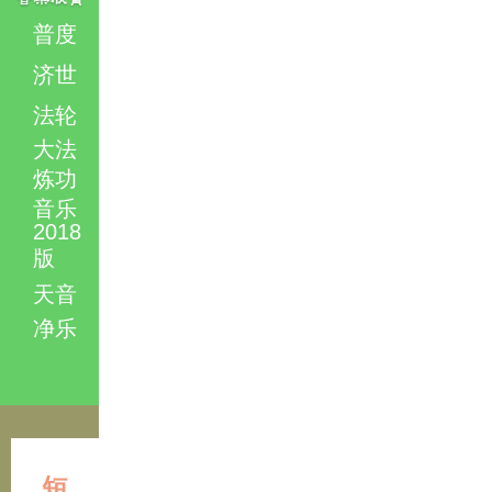
普度
济世
法轮
大法
炼功
音乐
2018
版
天音
净乐
短