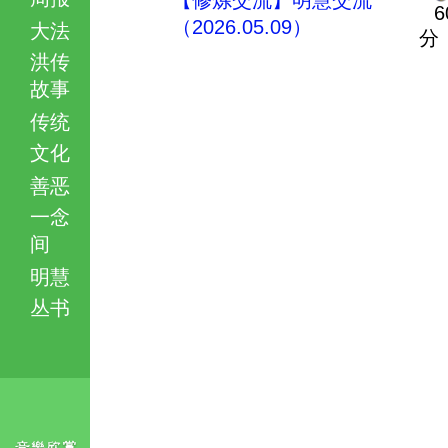
【修炼交流】明慧交流
6
（2026.05.09）
大法
分
洪传
故事
传统
文化
善恶
一念
间
明慧
丛书