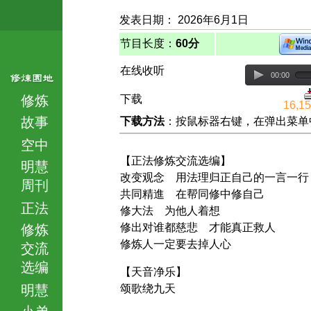
发表日期： 2026年6月1日
节目长度：
60分
在线收听
00:00
修炼
下载
16,1
故事
下载方法
：按鼠标器右键，在弹出菜单中选择
空中
【正法修炼交流选编】
明慧
改变观念 用法理归正自己的一言一行
周刊
共同精進 在帮同修中修自己
正法
修大法 为他人着想
修出对谁都慈悲 才能真正救人
修炼
修炼人一定要去掉人心
交流
选编
【天音净乐】
明慧
颂歌绕九天
小弟