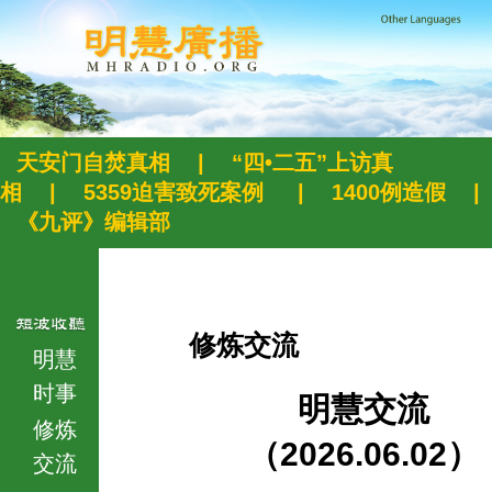
天安门自焚真相
|
“四•二五”上访真
相
|
5359迫害致死案例
|
1400例造假
|
《九评》编辑部
修炼交流
明慧
时事
明慧交流
修炼
（2026.06.02）
交流