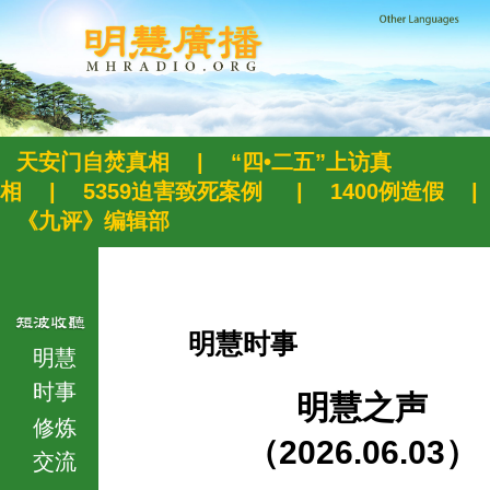
天安门自焚真相
|
“四•二五”上访真
相
|
5359迫害致死案例
|
1400例造假
|
《九评》编辑部
明慧时事
明慧
时事
明慧之声
修炼
（2026.06.03）
交流