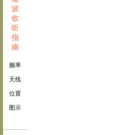
波
收
听
指
南
频率
天线
位置
图示