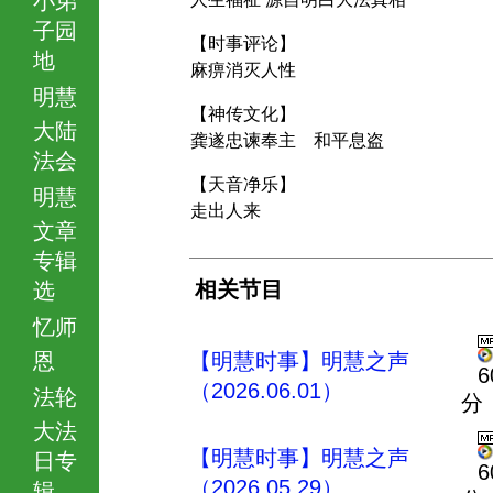
子园
【时事评论】
地
麻痹消灭人性
明慧
【神传文化】
大陆
龚遂忠谏奉主 和平息盗
法会
【天音净乐】
明慧
走出人来
文章
专辑
相关节目
选
忆师
恩
【明慧时事】明慧之声
6
（2026.06.01）
法轮
分
大法
【明慧时事】明慧之声
日专
6
（2026.05.29）
辑