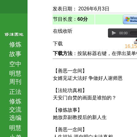
发表日期： 2026年6月3日
节目长度：
60分
在线收听
00:00
修炼
下载
16,1
故事
下载方法
：按鼠标器右键，在弹出菜单中选择
空中
【善恶一念间】
明慧
女婿见证大法好 争做好人谢师恩
周刊
【法轮功真相】
正法
天安门自焚的画面是谁拍的？
修炼
交流
【修炼故事】
选编
她放弃副教授后的新人生
明慧
【善恶一念间】
小弟
人生福祉 源自明白大法真相