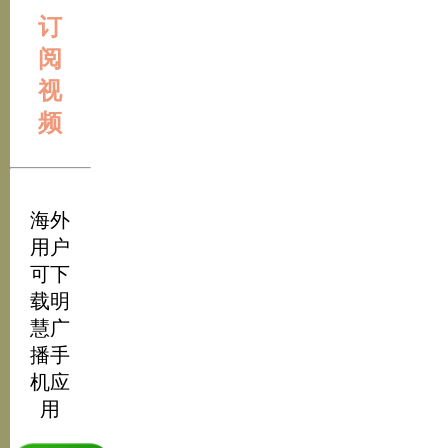
订
阅
视
频
海外
用户
可下
载明
慧广
播手
机应
用