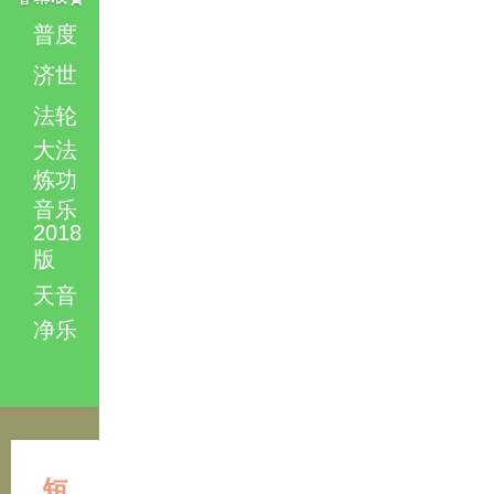
普度
济世
法轮
大法
炼功
音乐
2018
版
天音
净乐
短