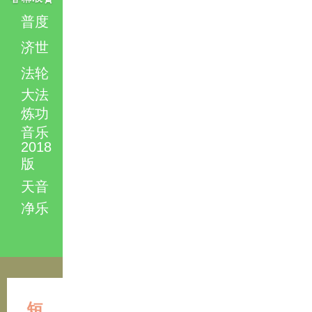
普度
济世
法轮
大法
炼功
音乐
2018
版
天音
净乐
短