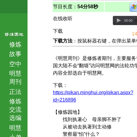
节目长度：
54分58秒
在线收听
00:00
下载
14
下载方法
：按鼠标器右键，在弹出菜单中选择
修炼
故事
《明慧周刊》是修炼者期刊，主要服务
空中
国大陆不会“翻墙”访问明慧网的法轮功
明慧
内容全部选自于明慧网。
周刊
下载：
正法
https://qikan.minghui.org/qikan.aspx?
id=216896
修炼
交流
【修炼园地】
选编
找到执著心 母亲脚不肿了
从被动去执著到主动修
明慧
警察最“怕”什么？
小弟