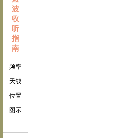
波
收
听
指
南
频率
天线
位置
图示