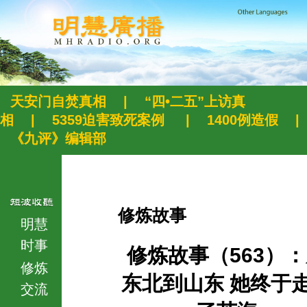
天安门自焚真相
|
“四•二五”上访真
相
|
5359迫害致死案例
|
1400例造假
|
《九评》编辑部
修炼故事
明慧
时事
修炼故事（563）
修炼
东北到山东 她终于
交流