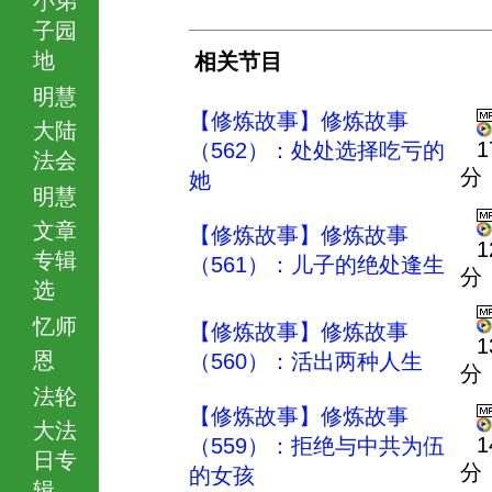
子园
地
相关节目
明慧
【修炼故事】修炼故事
大陆
1
（562）：处处选择吃亏的
法会
分
她
明慧
文章
【修炼故事】修炼故事
1
专辑
（561）：儿子的绝处逢生
分
选
忆师
【修炼故事】修炼故事
1
恩
（560）：活出两种人生
分
法轮
【修炼故事】修炼故事
大法
1
（559）：拒绝与中共为伍
日专
分
的女孩
辑