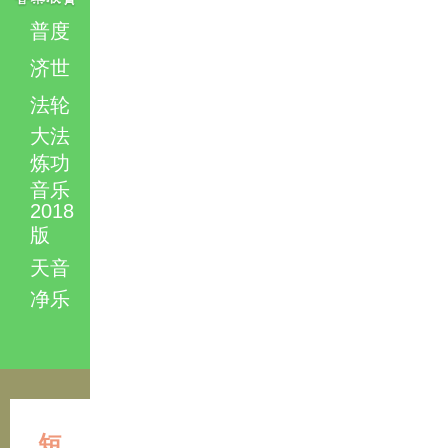
普度
济世
法轮
大法
炼功
音乐
2018
版
天音
净乐
短