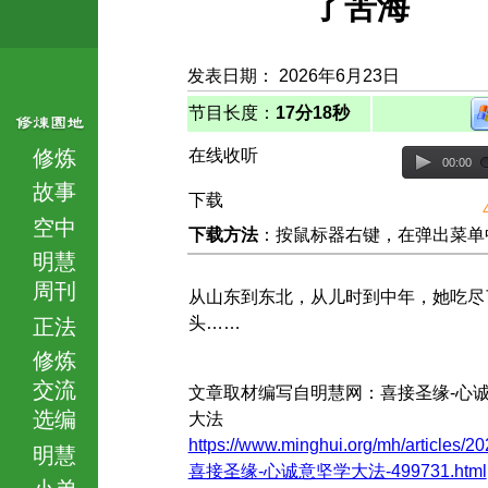
了苦海
发表日期： 2026年6月23日
节目长度：
17分18秒
修炼
在线收听
00:00
故事
下载
空中
下载方法
：按鼠标器右键，在弹出菜单中选择
明慧
周刊
从山东到东北，从儿时到中年，她吃尽
头……
正法
修炼
交流
文章取材编写自明慧网：喜接圣缘-心
选编
大法
https://www.minghui.org/mh/articles/20
明慧
喜接圣缘-心诚意坚学大法-499731.html
小弟