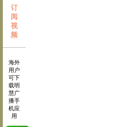
订
阅
视
频
海外
用户
可下
载明
慧广
播手
机应
用