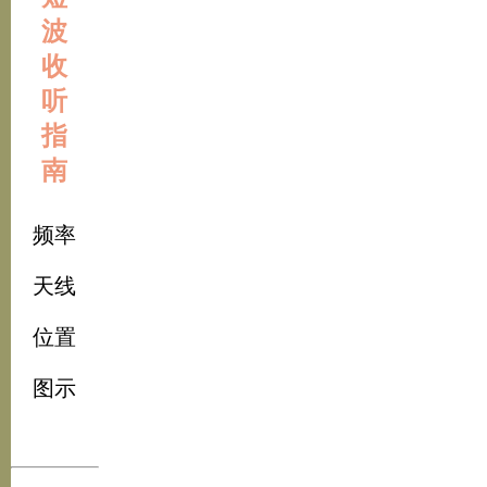
波
收
听
指
南
频率
天线
位置
图示