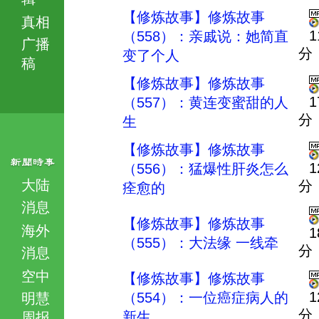
【修炼故事】修炼故事
真相
1
（558）：亲戚说：她简直
广播
分
变了个人
稿
【修炼故事】修炼故事
1
（557）：黄连变蜜甜的人
分
生
【修炼故事】修炼故事
1
（556）：猛爆性肝炎怎么
大陆
分
痊愈的
消息
【修炼故事】修炼故事
海外
1
（555）：大法缘 一线牵
分
消息
空中
【修炼故事】修炼故事
1
（554）：一位癌症病人的
明慧
分
新生
周报