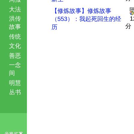
大法
【修炼故事】修炼故事
洪传
1
（553）：我起死回生的经
分
故事
历
传统
文化
善恶
一念
间
明慧
丛书