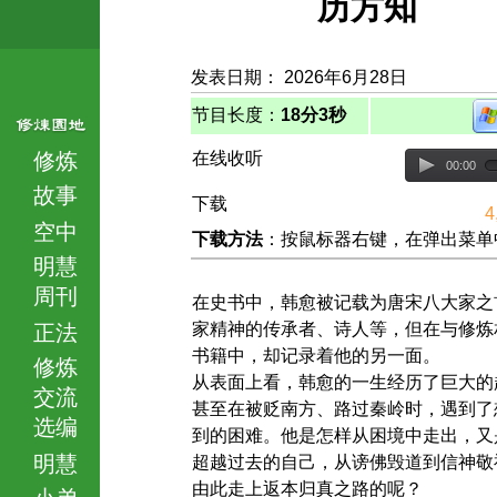
历方知
发表日期： 2026年6月28日
节目长度：
18分3秒
修炼
在线收听
00:00
故事
下载
4
空中
下载方法
：按鼠标器右键，在弹出菜单中选择
明慧
周刊
在史书中，韩愈被记载为唐宋八大家之
家精神的传承者、诗人等，但在与修炼
正法
书籍中，却记录着他的另一面。
修炼
从表面上看，韩愈的一生经历了巨大的
交流
甚至在被贬南方、路过秦岭时，遇到了
选编
到的困难。他是怎样从困境中走出，又
明慧
超越过去的自己，从谤佛毁道到信神敬
由此走上返本归真之路的呢？
小弟