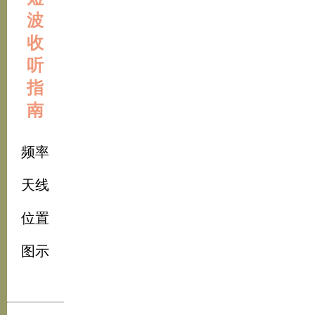
波
收
听
指
南
频率
天线
位置
图示