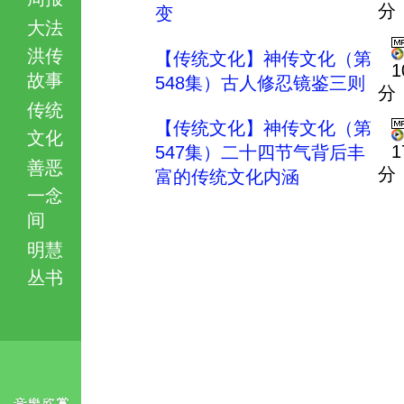
分
变
大法
洪传
【传统文化】神传文化（第
1
故事
548集）古人修忍镜鉴三则
分
传统
【传统文化】神传文化（第
文化
1
547集）二十四节气背后丰
善恶
分
富的传统文化内涵
一念
间
明慧
丛书