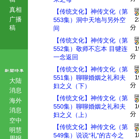
真相
【传统文化】神传文化（第
广播
2
553集）洞中天地与另外空
分
稿
间
【传统文化】神传文化（第
1
552集）敬师不忘本 目犍连
分
一念返回
【传统文化】神传文化（第
1
551集）聊聊婚姻之礼和夫
大陆
分
妇之义（下）
消息
【传统文化】神传文化（第
海外
1
550集）聊聊婚姻之礼和夫
消息
分
妇之义（上）
空中
【传统文化】神传文化（第
明慧
1
549集）说说“礼”的古今之
周报