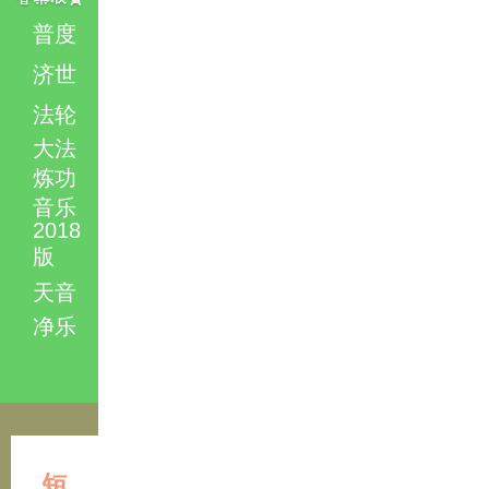
普度
济世
法轮
大法
炼功
音乐
2018
版
天音
净乐
短