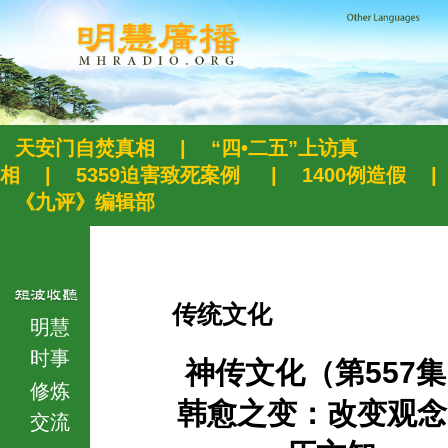
天安门自焚真相
|
“四•二五”上访真
相
|
5359迫害致死案例
|
1400例造假
|
《九评》编辑部
传统文化
明慧
时事
神传文化（第557
修炼
韩愈之变：改变观念
交流