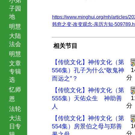
子园
地
https://www.minghui.org/mh/articles/20
韩愈之变-改变观念-亲历方知-509789.ht
明慧
大陆
法会
相关节目
明慧
【传统文化】神传文化（第
文章
1
556集）孔子为什么“敬鬼神
专辑
分
而远之”？
选
忆师
【传统文化】神传文化（第
1
555集）天佑众生 神助善
恩
分
人
法轮
大法
【传统文化】神传文化（第
1
日专
554集）房景伯之母与郑善
分
辑
果之母