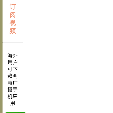
订
阅
视
频
海外
用户
可下
载明
慧广
播手
机应
用