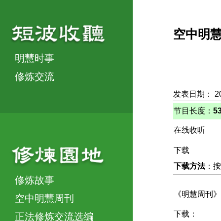
空中明
明慧时事
修炼交流
发表日期： 2
节目长度：
5
在线收听
下载
下载方法
：按
修炼故事
《明慧周刊》
空中明慧周刊
下载：
正法修炼交流选编