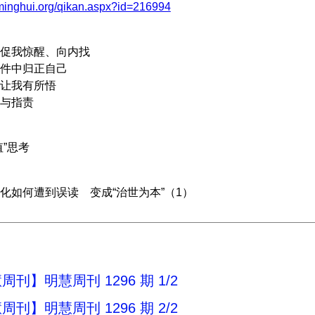
.minghui.org/qikan.aspx?id=216994
我惊醒、向内找
中归正自己
让我有所悟
与指责
”思考
如何遭到误读 变成“治世为本”（1）
刊】明慧周刊 1296 期 1/2
刊】明慧周刊 1296 期 2/2