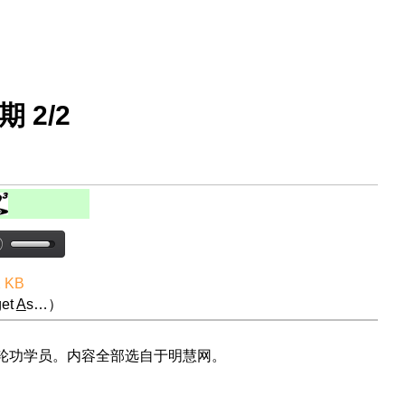
期 2/2
2 KB
et
A
s…）
法轮功学员。内容全部选自于明慧网。