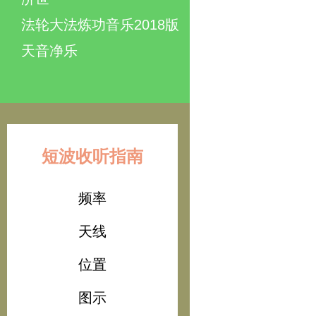
法轮大法炼功音乐2018版
天音净乐
短波收听指南
频率
天线
位置
图示