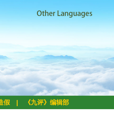
例造假
|
《九评》编辑部