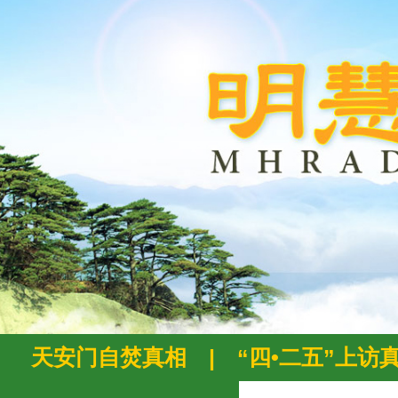
天安门自焚真相
|
“四•二五”上访