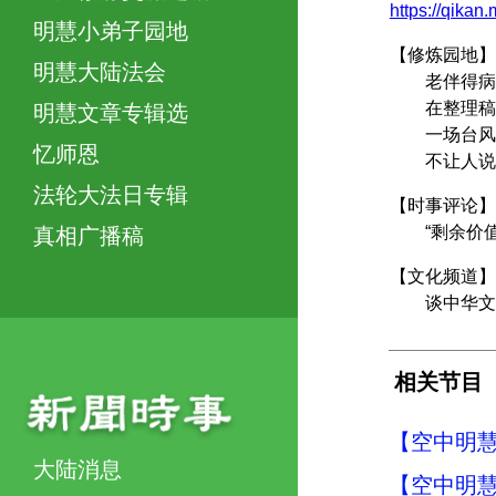
https://qikan
明慧小弟子园地
【修炼园地】
明慧大陆法会
老伴得病促
在整理稿件
明慧文章专辑选
一场台风
忆师恩
不让人说
法轮大法日专辑
【时事评论】
“剩余价值
真相广播稿
【文化频道】
谈中华文化
相关节目
【空中明慧周
大陆消息
【空中明慧周