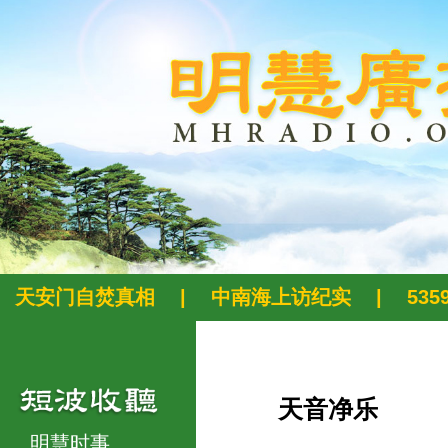
天安门自焚真相
|
中南海上访纪实
|
53
天音净乐
明慧时事