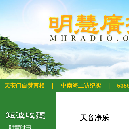
天安门自焚真相
|
中南海上访纪实
|
53
天音净乐
明慧时事