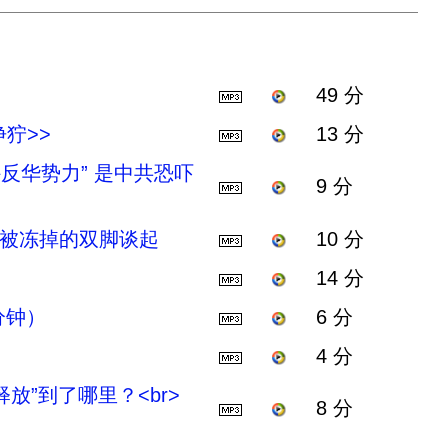
49 分
狞>>
13 分
外反华势力” 是中共恐吓
9 分
新春被冻掉的双脚谈起
10 分
14 分
分钟）
6 分
4 分
放”到了哪里？<br>
8 分