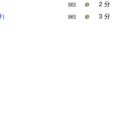
2 分
钟）
3 分