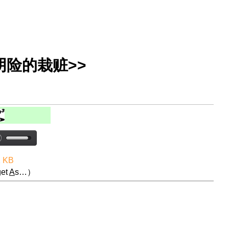
阴险的栽赃>>
1 KB
et
A
s…）