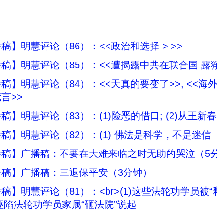
稿】明慧评论（86）：<<政治和选择 > >>
稿】明慧评论（85）：<<遭揭露中共在联合国 露狰
稿】明慧评论（84）：<<天真的要变了>>, <<海
言>>
稿】明慧评论（83）：(1)险恶的借口; (2)从王
稿】明慧评论（82）：(1) 佛法是科学，不是迷信
播稿】广播稿：不要在大难来临之时无助的哭泣（5
播稿】广播稿：三退保平安（3分钟）
稿】明慧评论（81）：<br>(1)这些法轮功学员被“释
共诬陷法轮功学员家属“砸法院”说起