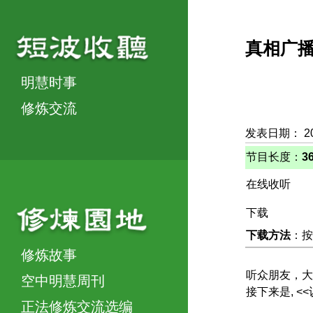
真相广
明慧时事
修炼交流
发表日期： 20
节目长度：
3
在线收听
下载
下载方法
：按
修炼故事
听众朋友，大
空中明慧周刊
接下来是, 
正法修炼交流选编