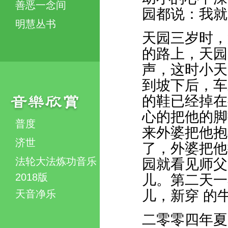
善恶一念间
园都说：我就
明慧丛书
天园三岁时，
的路上，天园
声，这时小天
到坡下后，车
的鞋已经掉在
心的把他的脚
普度
来外婆把他抱
济世
了，外婆把他
法轮大法炼功音乐
园就看见师父
2018版
儿。第二天一
儿，新穿 的
天音净乐
二零零四年夏