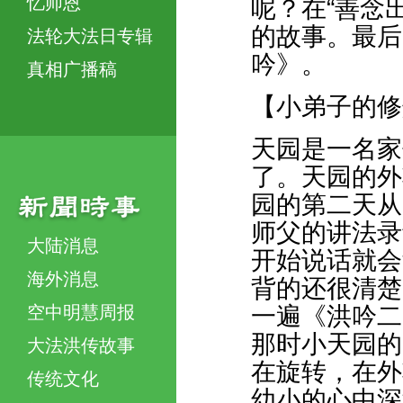
忆师恩
呢？在“善念
的故事。最后
法轮大法日专辑
吟》。
真相广播稿
【小弟子的修
天园是一名家
了。天园的外
园的第二天从
师父的讲法录
大陆消息
开始说话就会
海外消息
背的还很清楚
空中明慧周报
一遍《洪吟二
那时小天园的
大法洪传故事
在旋转，在外
传统文化
幼小的心中深