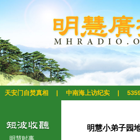
天安门自焚真相
|
中南海上访纪实
|
53
明慧小弟子园
明慧时事