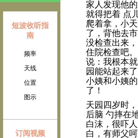
家人发现他的
就得把着 点
爬着拿，小天
短波收听指
了，背他去市
南
没检查出来，
住院检查吧。
频率
说：我根本就
天线
园能站起来了
小姨和小姨的
位置
了！
图示
天园四岁时，
后脑 勺摔在
白沫，很吓人
白，有师父呵
订阅视频