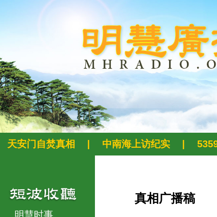
天安门自焚真相
|
中南海上访纪实
|
53
真相广播稿
明慧时事