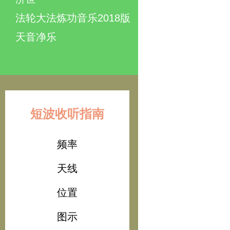
法轮大法炼功音乐2018版
天音净乐
短波收听指南
频率
天线
位置
图示