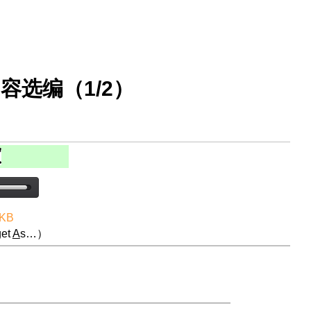
容选编（1/2）
 KB
et
A
s…）