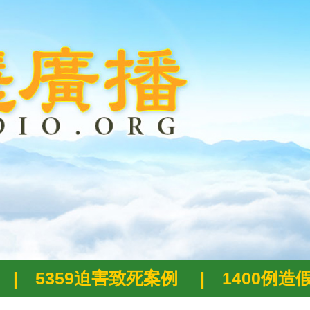
|
5359迫害致死案例
|
1400例造