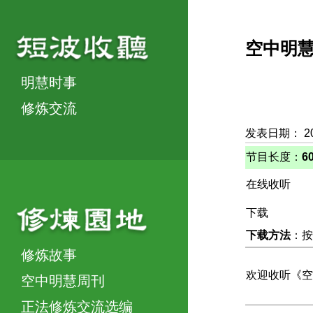
空中明
明慧时事
修炼交流
发表日期： 20
节目长度：
6
在线收听
下载
下载方法
：按
修炼故事
欢迎收听《空
空中明慧周刊
正法修炼交流选编