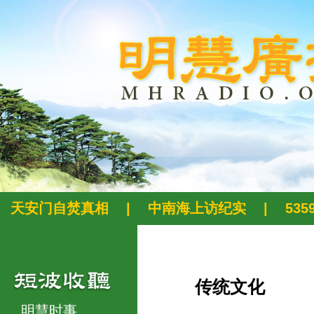
天安门自焚真相
|
中南海上访纪实
|
53
传统文化
明慧时事