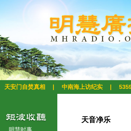
天安门自焚真相
|
中南海上访纪实
|
53
天音净乐
明慧时事