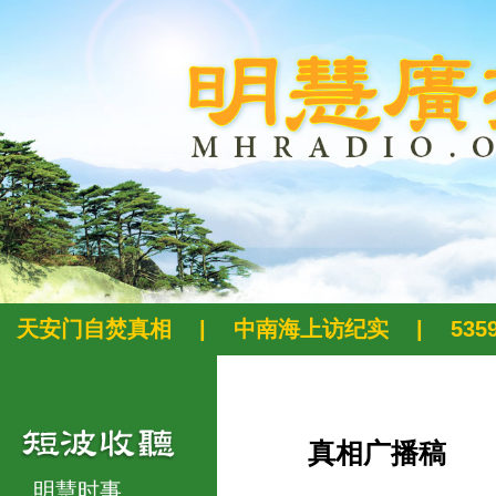
天安门自焚真相
|
中南海上访纪实
|
53
真相广播稿
明慧时事