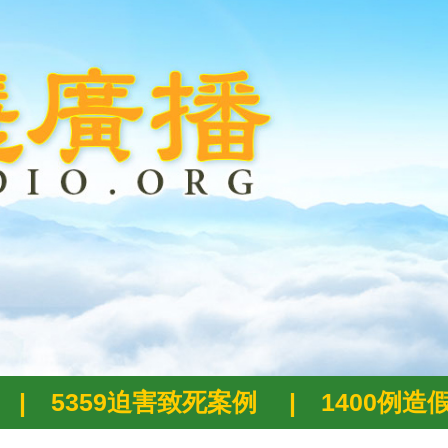
|
5359迫害致死案例
|
1400例造