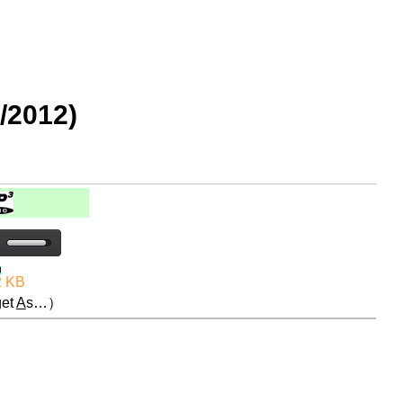
2012)
2 KB
et
A
s…）