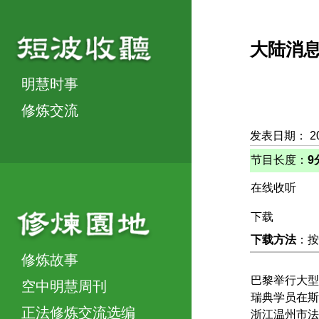
大陆消
明慧时事
修炼交流
发表日期： 2
节目长度：
9
在线收听
下载
下载方法
：按
修炼故事
巴黎举行大型
空中明慧周刊
瑞典学员在斯
正法修炼交流选编
浙江温州市法