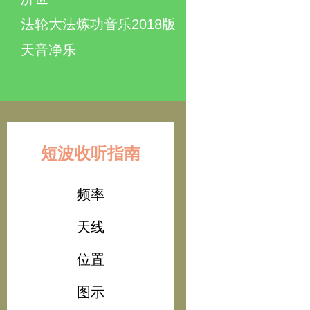
法轮大法炼功音乐2018版
天音净乐
短波收听指南
频率
天线
位置
图示