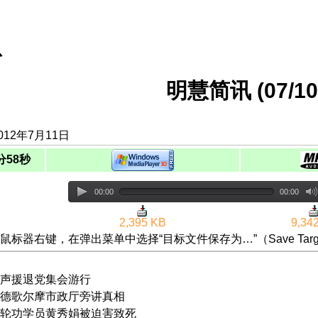
息
明慧简讯 (07/10/
012年7月11日
分58秒
00:00
00:00
2,395 KB
9,34
鼠标器右键，在弹出菜单中选择“目标文件保存为…”（Save Targ
声援退党集会游行
德歌尔摩市政厅旁讲真相
轮功学员黄秀娟被迫害致死