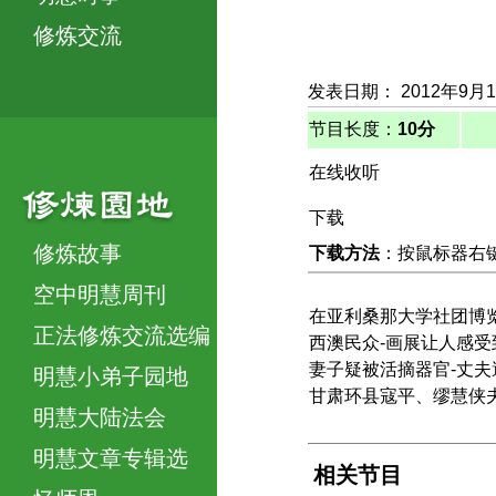
修炼交流
发表日期： 2012年9月
节目长度：
10分
在线收听
下载
修炼故事
下载方法
：按鼠标器右键，
空中明慧周刊
在亚利桑那大学社团博
正法修炼交流选编
西澳民众-画展让人感受
妻子疑被活摘器官-丈夫
明慧小弟子园地
甘肃环县寇平、缪慧侠
明慧大陆法会
明慧文章专辑选
相关节目