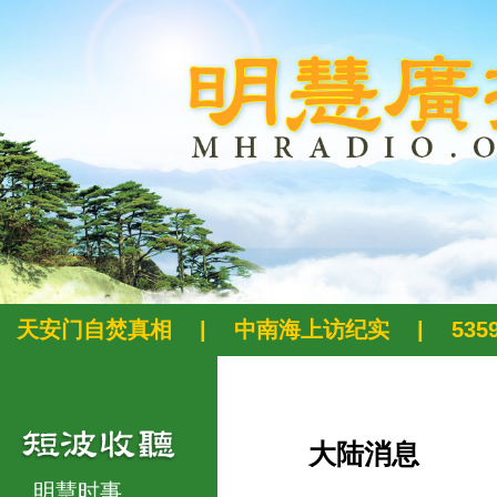
天安门自焚真相
|
中南海上访纪实
|
53
大陆消息
明慧时事