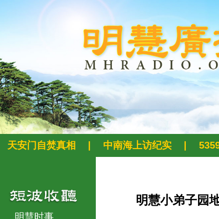
天安门自焚真相
|
中南海上访纪实
|
53
明慧小弟子园
明慧时事