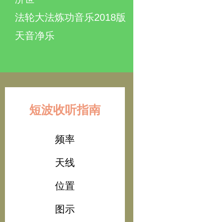
法轮大法炼功音乐2018版
天音净乐
短波收听指南
频率
天线
位置
图示