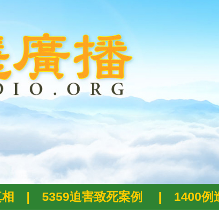
真相
|
5359迫害致死案例
|
1400