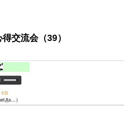
得交流会（39）
4 KB
et
A
s…）