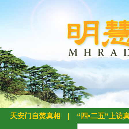
天安门自焚真相
|
“四•二五”上访