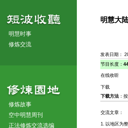
明慧大
明慧时事
修炼交流
发表日期： 2
节目长度：
4
在线收听
下载
下载方法
：按
修炼故事
交流文章：
空中明慧周刊
1. 以地区
正法修炼交流选编