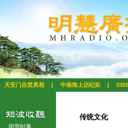
天安门自焚真相
|
中南海上访纪实
|
53
传统文化
明慧时事