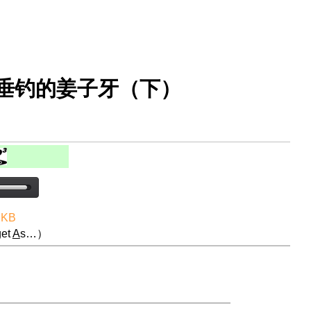
渭水垂钓的姜子牙（下）
 KB
et
A
s…）