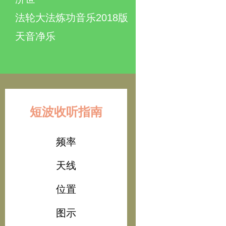
法轮大法炼功音乐2018版
天音净乐
短波收听指南
频率
天线
位置
图示