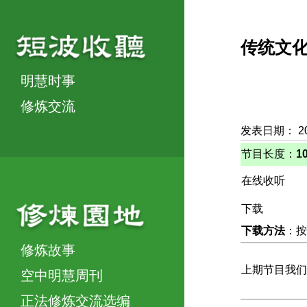
传统文
明慧时事
修炼交流
发表日期： 2
节目长度：
1
在线收听
下载
下载方法
：按
修炼故事
上期节目我们
空中明慧周刊
正法修炼交流选编