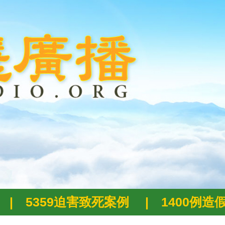
|
5359迫害致死案例
|
1400例造