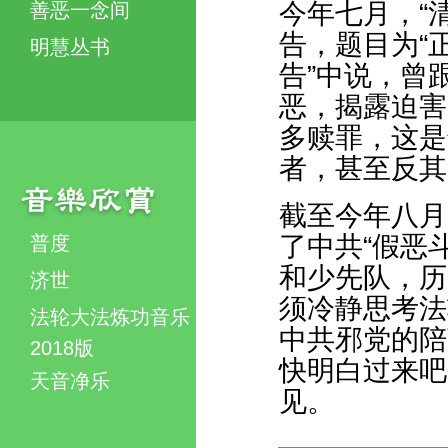
今年七月，“
善恶一念间
告，题目为“
明慧丛书
告”中说，曾
恶，揭露迫害
多赎罪，这是
者，甚至反其
截至今年八月
了中共“假恶
普度
和少先队，历
济世
须冷静思考法
法轮大法炼功音乐
中共邪党的陪
2018版
快明白过来吧
天音净乐
见。