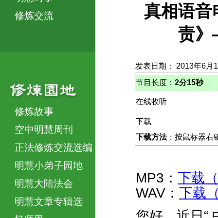
真相语音
修炼交流
责》
发表日期： 2013年6月
节目长度：
2分15秒
在线收听
修炼故事
下载
空中明慧周刊
下载方法
：按鼠标器右键，
正法修炼交流选编
明慧小弟子园地
MP3：
下载（1
明慧大陆法会
WAV：
下载（
明慧文章专辑选
您好，近日“