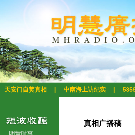
天安门自焚真相
|
中南海上访纪实
|
53
真相广播稿
明慧时事