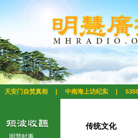
天安门自焚真相
|
中南海上访纪实
|
53
传统文化
明慧时事