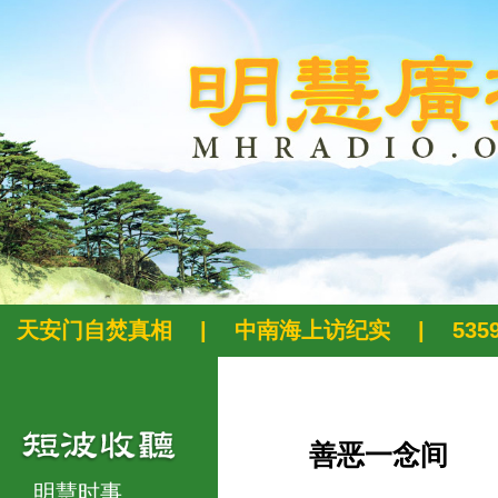
天安门自焚真相
|
中南海上访纪实
|
53
善恶一念间
明慧时事